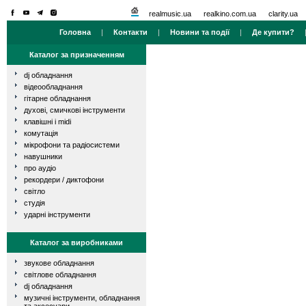
realmusic.ua
realkino.com.ua
clarity.ua
Головна
|
Контакти
|
Новини та події
|
Де купити?
Каталог за призначенням
dj обладнання
відеообладнання
гітарне обладнання
духові, смичкові інструменти
клавішні і midi
комутація
мікрофони та радіосистеми
навушники
про аудіо
рекордери / диктофони
світло
студія
ударні інструменти
Каталог за виробниками
звукове обладнання
світлове обладнання
dj обладнання
музичні інструменти, обладнання