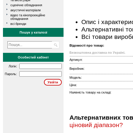
та аксесуари
сценічне обладнання
акустичні матеріали
відео та кінопроекційне
обладнання
Опис і характери
всі бренди
Альтернативні т
Пошук у каталозі
Всі товари вироб
Відомості про товар:
Безкоштовна доставка по Україні.
Особистий кабінет
Артикул:
Логін:
Виробник:
Пароль:
Модель:
Ціна:
Наявність товару на складі:
Альтернативних това
ціновий діапазон?