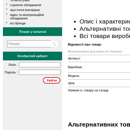
та аксесуари
сценічне обладнання
акустичні матеріали
відео та кінопроекційне
обладнання
Опис і характери
всі бренди
Альтернативні т
Пошук у каталозі
Всі товари вироб
Відомості про товар:
Безкоштовна доставка по Україні.
Особистий кабінет
Артикул:
Логін:
Виробник:
Пароль:
Модель:
Ціна:
Наявність товару на складі:
Альтернативних тов