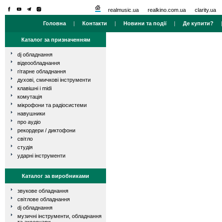
realmusic.ua
realkino.com.ua
clarity.ua
Головна
|
Контакти
|
Новини та події
|
Де купити?
Каталог за призначенням
dj обладнання
відеообладнання
гітарне обладнання
духові, смичкові інструменти
клавішні і midi
комутація
мікрофони та радіосистеми
навушники
про аудіо
рекордери / диктофони
світло
студія
ударні інструменти
Каталог за виробниками
звукове обладнання
світлове обладнання
dj обладнання
музичні інструменти, обладнання