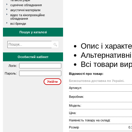
та аксесуари
сценічне обладнання
акустичні матеріали
відео та кінопроекційне
обладнання
всі бренди
Пошук у каталозі
Опис і характ
Альтернативні
Особистий кабінет
Всі товари ви
Логін:
Пароль:
Відомості про товар:
Безкоштовна доставка по Україні.
Артикул:
Виробник:
Модель:
Ціна:
Наявність товару на складі:
Розмір
0.