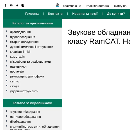
realmusic.ua
realkino.com.ua
clarity.ua
Головна
|
Контакти
|
Новини та події
|
Де купити?
Каталог за призначенням
Звукове обладна
dj обладнання
відеообладнання
класу RamCAT. На
гітарне обладнання
духові, смичкові інструменти
клавішні і midi
комутація
мікрофони та радіосистеми
навушники
про аудіо
рекордери / диктофони
світло
студія
ударні інструменти
Каталог за виробниками
звукове обладнання
світлове обладнання
dj обладнання
музичні інструменти, обладнання