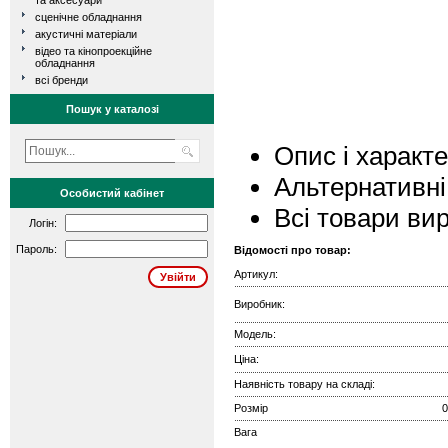
та аксесуари
сценічне обладнання
акустичні матеріали
відео та кінопроекційне
обладнання
всі бренди
Пошук у каталозі
Опис і характ
Альтернативні
Особистий кабінет
Всі товари ви
Логін:
Пароль:
Відомості про товар:
Артикул:
Виробник:
Модель:
Ціна:
Наявність товару на складі:
Розмір
0
Вага