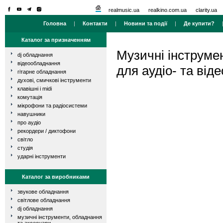
realmusic.ua
realkino.com.ua
clarity.ua
Головна
|
Контакти
|
Новини та події
|
Де купити?
Каталог за призначенням
Музичні інструме
dj обладнання
відеообладнання
для аудіо- та від
гітарне обладнання
духові, смичкові інструменти
клавішні і midi
комутація
мікрофони та радіосистеми
навушники
про аудіо
рекордери / диктофони
світло
студія
ударні інструменти
Каталог за виробниками
звукове обладнання
світлове обладнання
dj обладнання
музичні інструменти, обладнання