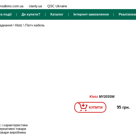
realkino.com.ua
clarity.ua
QSC Ukraine
а події
|
Де купити?
|
Каталог
|
Інтернет-замовлення
|
Реалізова
ладнання
\
Klotz
\
Патч-кабель
Klotz
MY203SW
95 грн.
КУПИТИ
 і характеристики
ернативні товари
товари виробника