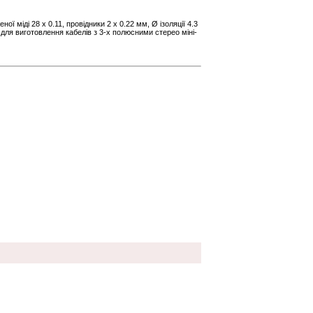
ої міді 28 х 0.11, провідники 2 х 0.22 мм, Ø ізоляції 4.3
для виготовлення кабелів з 3-х полюсними стерео міні-