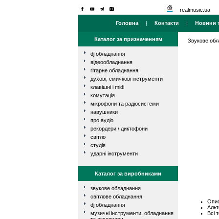
realmusic.ua
Головна
|
Контакти
|
Новини т
Каталог за призначенням
Звукове об
dj обладнання
відеообладнання
гітарне обладнання
духові, смичкові інструменти
клавішні і midi
комутація
мікрофони та радіосистеми
навушники
про аудіо
рекордери / диктофони
світло
студія
ударні інструменти
Каталог за виробниками
звукове обладнання
світлове обладнання
Опис
dj обладнання
Альт
Всі 
музичні інструменти, обладнання