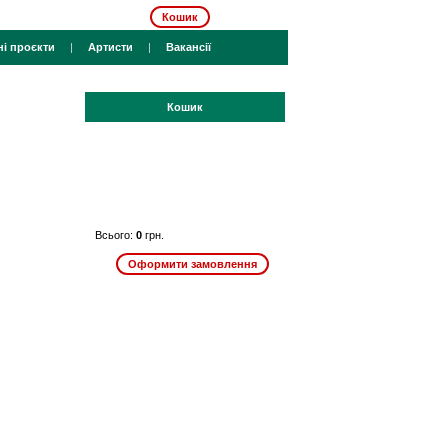
Кошик
ні проєкти
|
Артисти
|
Вакансії
Кошик
Всього:
0
грн.