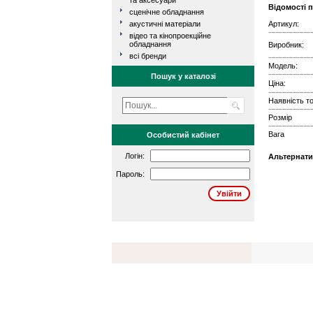
та аксесуари
Відомості 
сценічне обладнання
акустичні матеріали
Артикул:
відео та кінопроекційне
обладнання
Виробник:
всі бренди
Модель:
Пошук у каталозі
Ціна:
Наявність то
Розмір
Вага
Особистий кабінет
Логін:
Альтернати
Пароль: