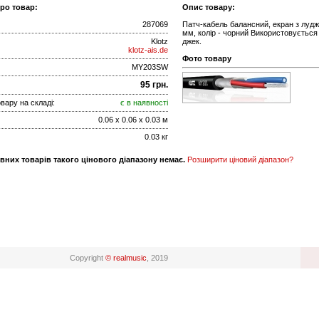
про товар:
Опис товару:
287069
Патч-кабель балансний, екран з луджен
мм, колір - чорний Використовується 
Klotz
джек.
klotz-ais.de
Фото товару
MY203SW
95 грн.
вару на складі:
є в наявності
0.06 x 0.06 x 0.03 м
0.03 кг
вних товарів такого цінового діапазону немає.
Розширити ціновий діапазон?
Copyright
© realmusic
, 2019