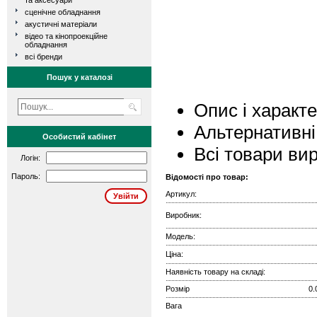
та аксесуари
сценічне обладнання
акустичні матеріали
відео та кінопроекційне
обладнання
всі бренди
Пошук у каталозі
Опис і характ
Альтернативні
Особистий кабінет
Всі товари ви
Логін:
Пароль:
Відомості про товар:
Артикул:
Виробник:
Модель:
Ціна:
Наявність товару на складі:
Розмір
0.
Вага