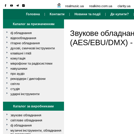
realmusic.ua
realkino.com.ua
clarity.ua
Головна
|
Контакти
|
Новини та події
|
Де купити?
Каталог за призначенням
Звукове обладна
dj обладнання
відеообладнання
(AES/EBU/DMX) 
гітарне обладнання
духові, смичкові інструменти
клавішні і midi
комутація
мікрофони та радіосистеми
навушники
про аудіо
рекордери / диктофони
світло
студія
ударні інструменти
Каталог за виробниками
звукове обладнання
світлове обладнання
dj обладнання
музичні інструменти, обладнання