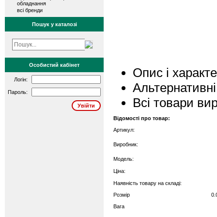
обладнання
всі бренди
Пошук у каталозі
Особистий кабінет
Опис і характ
Логін:
Альтернативні
Пароль:
Всі товари ви
Відомості про товар:
Артикул:
Виробник:
Модель:
Ціна:
Наявність товару на складі:
Розмір
0.
Вага