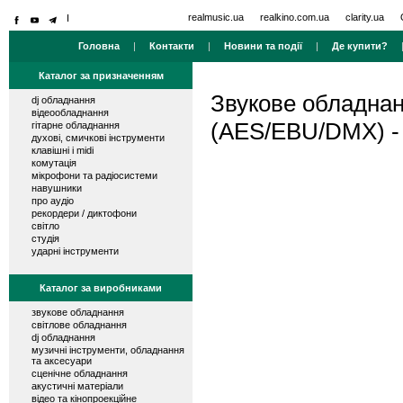
realmusic.ua
realkino.com.ua
clarity.ua
Головна
|
Контакти
|
Новини та події
|
Де купити?
Каталог за призначенням
Звукове обладна
dj обладнання
відеообладнання
(AES/EBU/DMX) 
гітарне обладнання
духові, смичкові інструменти
клавішні і midi
комутація
мікрофони та радіосистеми
навушники
про аудіо
рекордери / диктофони
світло
студія
ударні інструменти
Каталог за виробниками
звукове обладнання
світлове обладнання
dj обладнання
музичні інструменти, обладнання
та аксесуари
сценічне обладнання
акустичні матеріали
відео та кінопроекційне