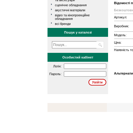
та аксесуари
Відомості 
сценічне обладнання
акустичні матеріали
Безкоштовн
відео та кінопроекційне
Артикул:
обладнання
всі бренди
Виробник:
Пошук у каталозі
Модель:
Ціна:
Наявність то
Особистий кабінет
Логін:
Альтернати
Пароль: