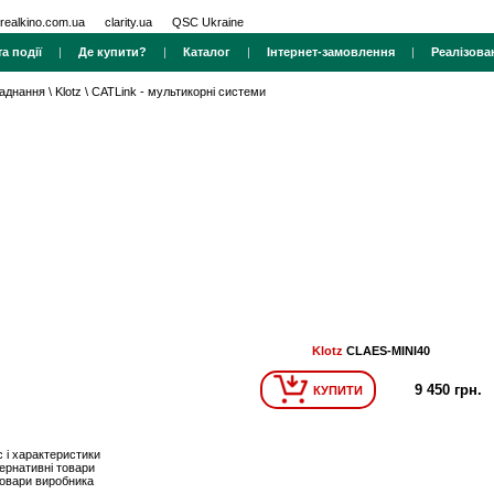
realkino.com.ua
clarity.ua
QSC Ukraine
а події
|
Де купити?
|
Каталог
|
Інтернет-замовлення
|
Реалізова
ладнання
\
Klotz
\
CATLink - мультикорні системи
Klotz
CLAES-MINI40
9 450 грн.
КУПИТИ
 і характеристики
ернативні товари
товари виробника