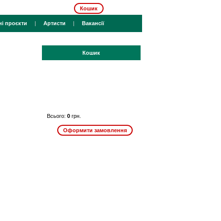
Кошик
ні проєкти
|
Артисти
|
Вакансії
Кошик
Всього:
0
грн.