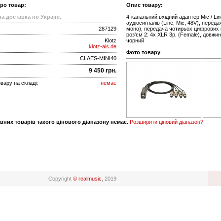
про товар:
Опис товару:
а доставка по Україні.
4-канальний вхідний адаптер Mic / Li
аудіосигналів (Line, Mic, 48V), перед
287129
моно), передача чотирьох цифрових с
роз'єм 2: 4x XLR 3p. (Female), довжин
Klotz
чорний
klotz-ais.de
Фото товару
CLAES-MINI40
9 450 грн.
вару на складі:
немає
вних товарів такого цінового діапазону немає.
Розширити ціновий діапазон?
Copyright
© realmusic
, 2019