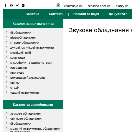
realmusic.ua
realkino.com.ua
clarity.ua
Головна
|
Контакти
|
Новини та події
|
Де купити?
Каталог за призначенням
Звукове обладнання
dj обладнання
відеообладнання
гітарне обладнання
духові, смичкові інструменти
клавішні і midi
комутація
мікрофони та радіосистеми
навушники
про аудіо
рекордери / диктофони
світло
студія
ударні інструменти
Каталог за виробниками
звукове обладнання
світлове обладнання
dj обладнання
музичні інструменти, обладнання