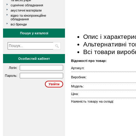
та аксесуари
сценічне обладнання
акустичні матеріали
відео та кінопроекційне
обладнання
всі бренди
Пошук у каталозі
Опис і характери
Альтернативні т
Всі товари вироб
Особистий кабінет
Відомості про товар:
Логін:
Артикул:
Пароль:
Виробник:
Модель:
Ціна:
Наявність товару на складі: