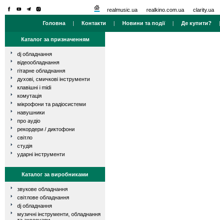
realmusic.ua
realkino.com.ua
clarity.ua
Головна
|
Контакти
|
Новини та події
|
Де купити?
Каталог за призначенням
dj обладнання
відеообладнання
гітарне обладнання
духові, смичкові інструменти
клавішні і midi
комутація
мікрофони та радіосистеми
навушники
про аудіо
рекордери / диктофони
світло
студія
ударні інструменти
Каталог за виробниками
звукове обладнання
світлове обладнання
dj обладнання
музичні інструменти, обладнання