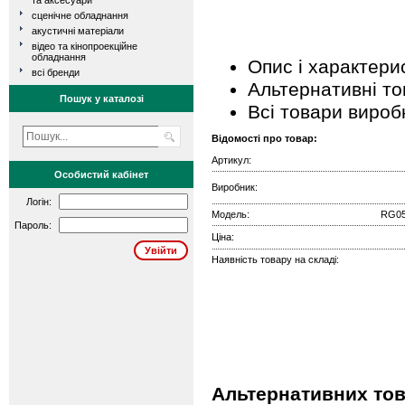
та аксесуари
сценічне обладнання
акустичні матеріали
відео та кінопроекційне
обладнання
Опис і характери
всі бренди
Альтернативні т
Пошук у каталозі
Всі товари вироб
Відомості про товар:
Артикул:
Особистий кабінет
Виробник:
Логін:
Модель:
RG05
Пароль:
Ціна:
Наявність товару на складі:
Альтернативних тов