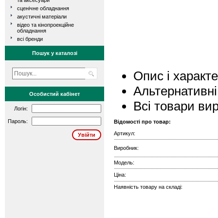
та аксесуари
сценічне обладнання
акустичні матеріали
відео та кінопроекційне
обладнання
всі бренди
Пошук у каталозі
Опис і характ
Альтернативні
Особистий кабінет
Всі товари ви
Логін:
Пароль:
Відомості про товар:
Артикул:
Виробник:
Модель:
Ціна:
Наявність товару на складі: