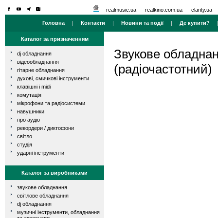
realmusic.ua
realkino.com.ua
clarity.ua
Головна
|
Контакти
|
Новини та події
|
Де купити?
Каталог за призначенням
Звукове обладна
dj обладнання
відеообладнання
(радіочастотний)
гітарне обладнання
духові, смичкові інструменти
клавішні і midi
комутація
мікрофони та радіосистеми
навушники
про аудіо
рекордери / диктофони
світло
студія
ударні інструменти
Каталог за виробниками
звукове обладнання
світлове обладнання
dj обладнання
музичні інструменти, обладнання