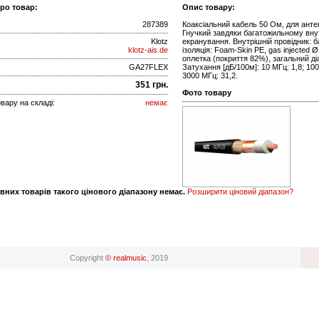
про товар:
Опис товару:
287389
Коаксіальний кабель 50 Ом, для анте
Гнучкий завдяки багатожильному внут
Klotz
екранування. Внутрішній провідник: б
klotz-ais.de
ізоляція: Foam-Skin PE, gas injected
оплетка (покриття 82%), загальний ді
GA27FLEX
Затухання [дБ/100м]: 10 МГц: 1,8; 100
3000 МГц: 31,2.
351 грн.
Фото товару
вару на складі:
немає
вних товарів такого цінового діапазону немає.
Розширити ціновий діапазон?
Copyright
© realmusic
, 2019