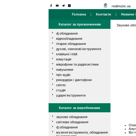
realmusic.ua
Головна
|
Контакти
|
Новини т
Каталог за призначенням
Звукове об
dj обладнання
відеообладнання
гітарне обладнання
духові, смичкові інструменти
клавішні і midi
комутація
мікрофони та радіосистеми
навушники
про аудіо
рекордери / диктофони
світло
студія
ударні інструменти
Каталог за виробниками
звукове обладнання
світлове обладнання
Опис
dj обладнання
Альт
Всі 
музичні інструменти, обладнання