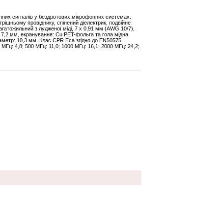
нних сигналів у бездротових мікрофонних системах.
рішньому провіднику, спінений діелектрик, подвійне
агатожильний з лудженої міді, 7 х 0,91 мм (AWG 10/7),
 Ø 7,2 мм, екранування: Cu PET-фольга та гола мідна
аметр: 10,3 мм. Клас CPR Eca згідно до EN50575.
 МГц: 4,8; 500 МГц: 11,0; 1000 МГц: 16,1; 2000 МГц: 24,2;