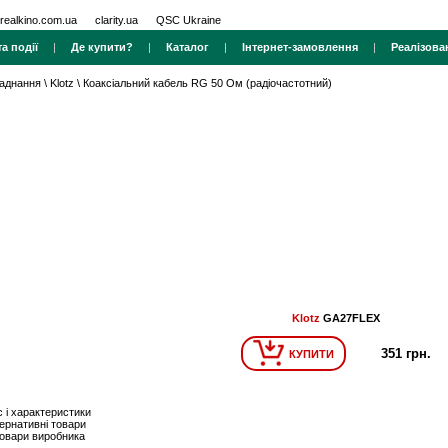
realkino.com.ua
clarity.ua
QSC Ukraine
а події
|
Де купити?
|
Каталог
|
Інтернет-замовлення
|
Реалізова
ладнання
\
Klotz
\
Коаксіальний кабель RG 50 Ом (радіочастотний)
Klotz
GA27FLEX
351 грн.
КУПИТИ
 і характеристики
ернативні товари
товари виробника