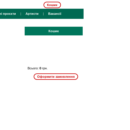
Кошик
ні проєкти
|
Артисти
|
Вакансії
Кошик
Всього:
0
грн.