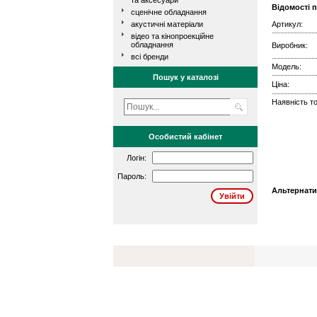
та аксесуари
Відомості 
сценічне обладнання
акустичні матеріали
Артикул:
відео та кінопроекційне
обладнання
Виробник:
всі бренди
Модель:
Пошук у каталозі
Ціна:
Наявність то
Особистий кабінет
Логін:
Пароль:
Альтернати