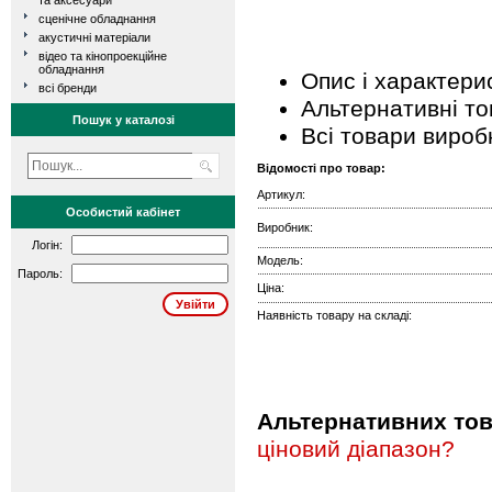
та аксесуари
сценічне обладнання
акустичні матеріали
відео та кінопроекційне
обладнання
Опис і характери
всі бренди
Альтернативні т
Пошук у каталозі
Всі товари вироб
Відомості про товар:
Артикул:
Особистий кабінет
Виробник:
Логін:
Модель:
Пароль:
Ціна:
Наявність товару на складі:
Альтернативних това
ціновий діапазон?