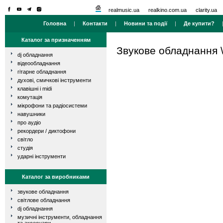
realmusic.ua
realkino.com.ua
clarity.ua
Головна
|
Контакти
|
Новини та події
|
Де купити?
Каталог за призначенням
Звукове обладнання
dj обладнання
відеообладнання
гітарне обладнання
духові, смичкові інструменти
клавішні і midi
комутація
мікрофони та радіосистеми
навушники
про аудіо
рекордери / диктофони
світло
студія
ударні інструменти
Каталог за виробниками
звукове обладнання
світлове обладнання
dj обладнання
музичні інструменти, обладнання