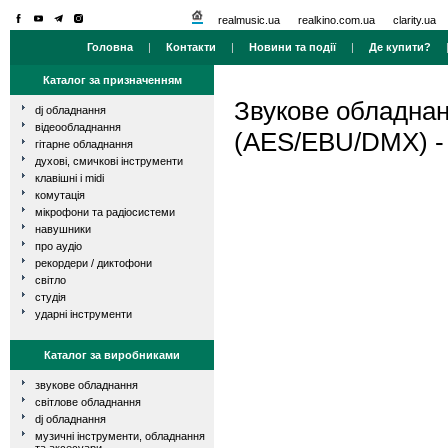
realmusic.ua
realkino.com.ua
clarity.ua
Головна
|
Контакти
|
Новини та події
|
Де купити?
Каталог за призначенням
Звукове обладна
dj обладнання
відеообладнання
(AES/EBU/DMX) 
гітарне обладнання
духові, смичкові інструменти
клавішні і midi
комутація
мікрофони та радіосистеми
навушники
про аудіо
рекордери / диктофони
світло
студія
ударні інструменти
Каталог за виробниками
звукове обладнання
світлове обладнання
dj обладнання
музичні інструменти, обладнання