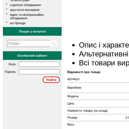
та аксесуари
сценічне обладнання
акустичні матеріали
відео та кінопроекційне
обладнання
всі бренди
Пошук у каталозі
Опис і характ
Альтернативні
Особистий кабінет
Всі товари ви
Логін:
Пароль:
Відомості про товар:
Артикул:
Виробник:
Модель:
Ціна:
Наявність товару на складі:
Розмір
0.
Вага