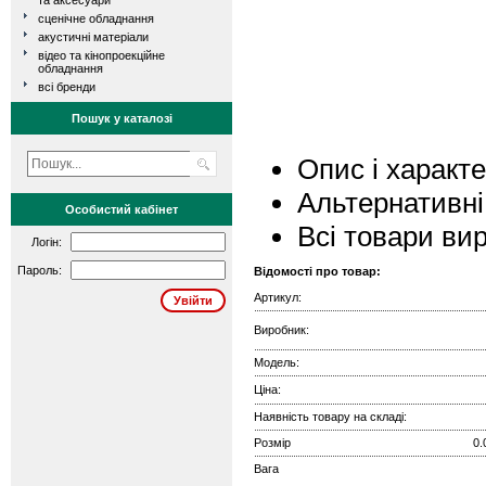
та аксесуари
сценічне обладнання
акустичні матеріали
відео та кінопроекційне
обладнання
всі бренди
Пошук у каталозі
Опис і характ
Альтернативні
Особистий кабінет
Всі товари ви
Логін:
Пароль:
Відомості про товар:
Артикул:
Виробник:
Модель:
Ціна:
Наявність товару на складі:
Розмір
0.
Вага