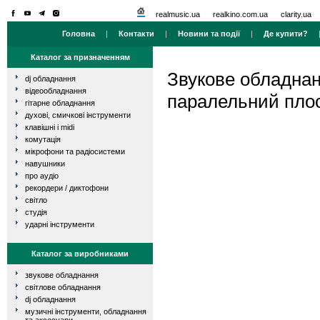
realmusic.ua
realkino.com.ua
clarity.ua
Головна
|
Контакти
|
Новини та події
|
Де купити?
Каталог за призначенням
Звукове обладна
dj обладнання
відеообладнання
паралельний пло
гітарне обладнання
духові, смичкові інструменти
клавішні і midi
комутація
мікрофони та радіосистеми
навушники
про аудіо
рекордери / диктофони
світло
студія
ударні інструменти
Каталог за виробниками
звукове обладнання
світлове обладнання
dj обладнання
музичні інструменти, обладнання