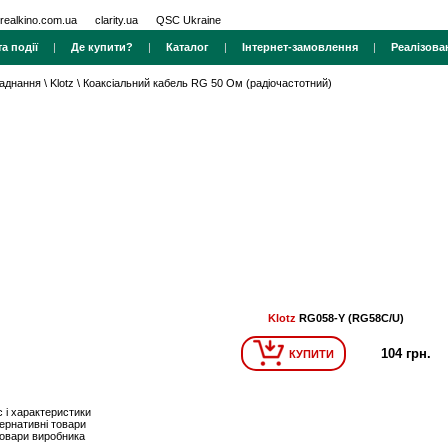
realkino.com.ua
clarity.ua
QSC Ukraine
а події
|
Де купити?
|
Каталог
|
Інтернет-замовлення
|
Реалізова
ладнання
\
Klotz
\
Коаксіальний кабель RG 50 Ом (радіочастотний)
Klotz
RG058-Y (RG58C/U)
104 грн.
КУПИТИ
 і характеристики
ернативні товари
товари виробника