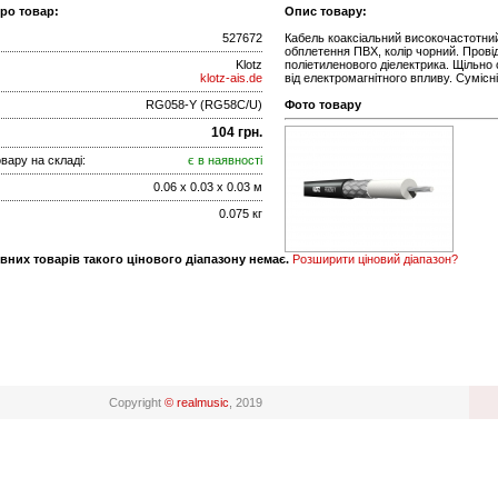
про товар:
Опис товару:
527672
Кабель коаксіальний високочастотний
обплетення ПВХ, колір чорний. Провід
Klotz
поліетиленового діелектрика. Щільно
klotz-ais.de
від електромагнітного впливу. Сумісн
RG058-Y (RG58C/U)
Фото товару
104 грн.
вару на складі:
є в наявності
0.06 x 0.03 x 0.03 м
0.075 кг
вних товарів такого цінового діапазону немає.
Розширити ціновий діапазон?
Copyright
© realmusic
, 2019