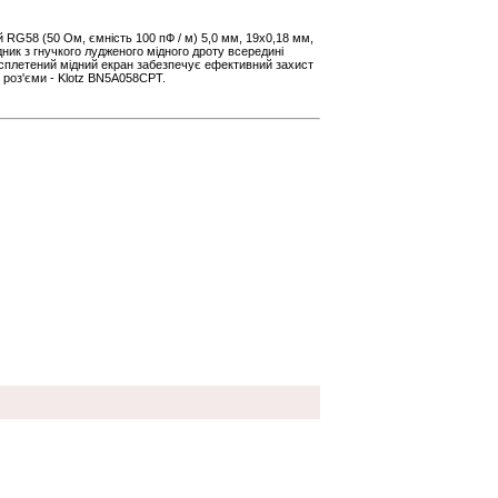
 RG58 (50 Ом, ємність 100 пФ / м) 5,0 мм, 19x0,18 мм,
ник з гнучкого лудженого мідного дроту всередині
 сплетений мідний екран забезпечує ефективний захист
і роз'єми - Klotz BN5A058CPT.