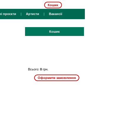
Кошик
ні проєкти
|
Артисти
|
Вакансії
Кошик
Всього:
0
грн.