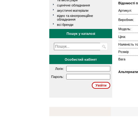
та аксесуари
Відомості 
сценічне обладнання
акустичні матеріали
Артикул:
відео та кінопроекційне
обладнання
Виробник:
всі бренди
Модель:
Пошук у каталозі
Ціна:
Наявність то
Розмір
Вага
Особистий кабінет
Логін:
Альтернати
Пароль: