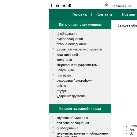
realmusic.ua
Головна
|
Контакти
|
Новини т
Каталог за призначенням
Звукове об
dj обладнання
відеообладнання
гітарне обладнання
духові, смичкові інструменти
клавішні і midi
комутація
мікрофони та радіосистеми
навушники
про аудіо
рекордери / диктофони
світло
студія
ударні інструменти
Каталог за виробниками
звукове обладнання
світлове обладнання
Опис
dj обладнання
Альт
Всі 
музичні інструменти, обладнання