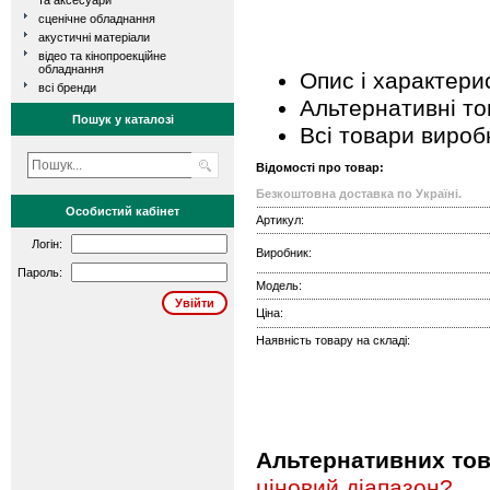
та аксесуари
сценічне обладнання
акустичні матеріали
відео та кінопроекційне
обладнання
Опис і характери
всі бренди
Альтернативні т
Пошук у каталозі
Всі товари вироб
Відомості про товар:
Безкоштовна доставка по Україні.
Особистий кабінет
Артикул:
Логін:
Виробник:
Пароль:
Модель:
Ціна:
Наявність товару на складі:
Альтернативних това
ціновий діапазон?