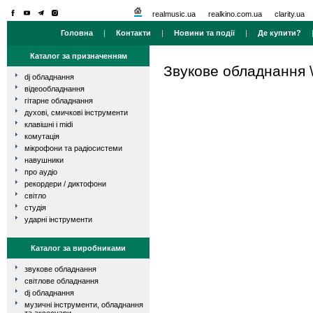
realmusic.ua
realkino.com.ua
clarity.ua
Головна
|
Контакти
|
Новини та події
|
Де купити?
Каталог за призначенням
Звукове обладнання
dj обладнання
відеообладнання
гітарне обладнання
духові, смичкові інструменти
клавішні і midi
комутація
мікрофони та радіосистеми
навушники
про аудіо
рекордери / диктофони
світло
студія
ударні інструменти
Каталог за виробниками
звукове обладнання
світлове обладнання
dj обладнання
музичні інструменти, обладнання