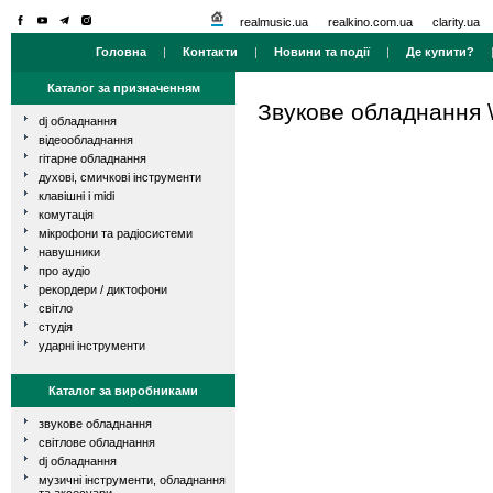
realmusic.ua
realkino.com.ua
clarity.ua
Головна
|
Контакти
|
Новини та події
|
Де купити?
Каталог за призначенням
Звукове обладнання
dj обладнання
відеообладнання
гітарне обладнання
духові, смичкові інструменти
клавішні і midi
комутація
мікрофони та радіосистеми
навушники
про аудіо
рекордери / диктофони
світло
студія
ударні інструменти
Каталог за виробниками
звукове обладнання
світлове обладнання
dj обладнання
музичні інструменти, обладнання