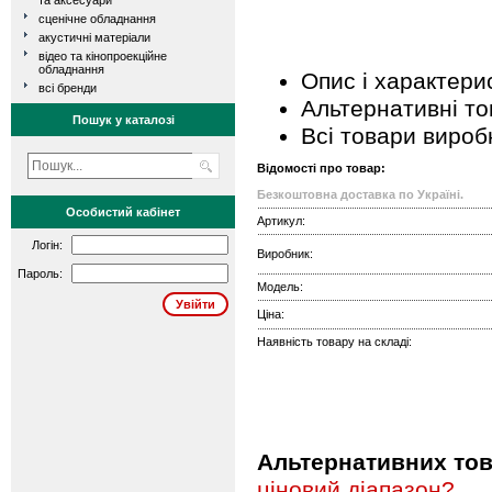
та аксесуари
сценічне обладнання
акустичні матеріали
відео та кінопроекційне
обладнання
Опис і характери
всі бренди
Альтернативні т
Пошук у каталозі
Всі товари вироб
Відомості про товар:
Безкоштовна доставка по Україні.
Особистий кабінет
Артикул:
Логін:
Виробник:
Пароль:
Модель:
Ціна:
Наявність товару на складі:
Альтернативних това
ціновий діапазон?