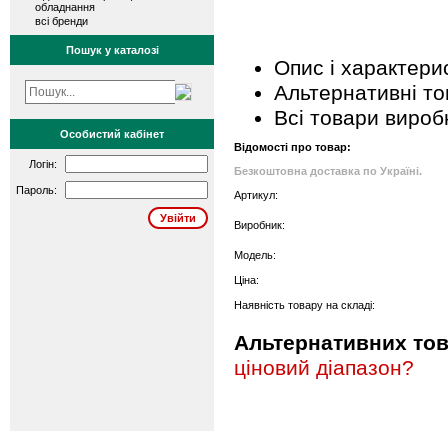
обладнання
всі бренди
Пошук у каталозі
Опис і характери
Альтернативні т
Всі товари вироб
Особистий кабінет
Відомості про товар:
Логін:
Безкоштовна доставка по Україні.
Пароль:
Артикул:
Виробник:
Модель:
Ціна:
Наявність товару на складі:
Альтернативних това
ціновий діапазон?