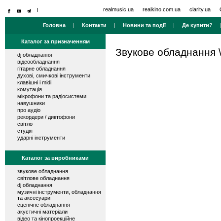
realmusic.ua
realkino.com.ua
clarity.ua
Головна
|
Контакти
|
Новини та події
|
Де купити?
Каталог за призначенням
Звукове обладнання
dj обладнання
відеообладнання
гітарне обладнання
духові, смичкові інструменти
клавішні і midi
комутація
мікрофони та радіосистеми
навушники
про аудіо
рекордери / диктофони
світло
студія
ударні інструменти
Каталог за виробниками
звукове обладнання
світлове обладнання
dj обладнання
музичні інструменти, обладнання
та аксесуари
сценічне обладнання
акустичні матеріали
відео та кінопроекційне