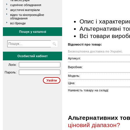
та аксесуари
сценічне обладнання
акустичні матеріали
відео та кінопроекційне
обладнання
Опис і характери
всі бренди
Альтернативні т
Пошук у каталозі
Всі товари вироб
Відомості про товар:
Безкоштовна доставка по Україні.
Особистий кабінет
Артикул:
Логін:
Виробник:
Пароль:
Модель:
Ціна:
Наявність товару на складі:
Альтернативних това
ціновий діапазон?