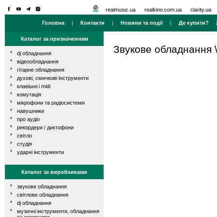
realmusic.ua
realkino.com.ua
clarity.ua
Головна
|
Контакти
|
Новини та події
|
Де купити?
Каталог за призначенням
Звукове обладнання
dj обладнання
відеообладнання
гітарне обладнання
духові, смичкові інструменти
клавішні і midi
комутація
мікрофони та радіосистеми
навушники
про аудіо
рекордери / диктофони
світло
студія
ударні інструменти
Каталог за виробниками
звукове обладнання
світлове обладнання
dj обладнання
музичні інструменти, обладнання