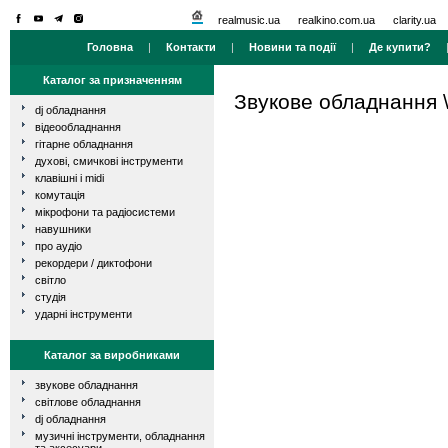
realmusic.ua
realkino.com.ua
clarity.ua
Головна
|
Контакти
|
Новини та події
|
Де купити?
Каталог за призначенням
Звукове обладнання
dj обладнання
відеообладнання
гітарне обладнання
духові, смичкові інструменти
клавішні і midi
комутація
мікрофони та радіосистеми
навушники
про аудіо
рекордери / диктофони
світло
студія
ударні інструменти
Каталог за виробниками
звукове обладнання
світлове обладнання
dj обладнання
музичні інструменти, обладнання