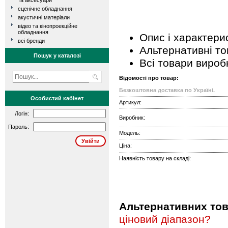
та аксесуари
сценічне обладнання
акустичні матеріали
відео та кінопроекційне
обладнання
Опис і характери
всі бренди
Альтернативні т
Пошук у каталозі
Всі товари вироб
Відомості про товар:
Безкоштовна доставка по Україні.
Особистий кабінет
Артикул:
Логін:
Виробник:
Пароль:
Модель:
Ціна:
Наявність товару на складі:
Альтернативних това
ціновий діапазон?