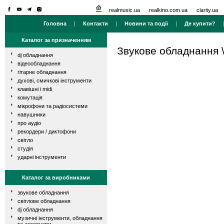
realmusic.ua
realkino.com.ua
clarity.ua
Головна
|
Контакти
|
Новини та події
|
Де купити?
Каталог за призначенням
Звукове обладнання
dj обладнання
відеообладнання
гітарне обладнання
духові, смичкові інструменти
клавішні і midi
комутація
мікрофони та радіосистеми
навушники
про аудіо
рекордери / диктофони
світло
студія
ударні інструменти
Каталог за виробниками
звукове обладнання
світлове обладнання
dj обладнання
музичні інструменти, обладнання