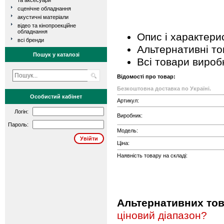
та аксесуари
сценічне обладнання
акустичні матеріали
відео та кінопроекційне
обладнання
Опис і характери
всі бренди
Альтернативні т
Пошук у каталозі
Всі товари вироб
Відомості про товар:
Безкоштовна доставка по Україні.
Особистий кабінет
Артикул:
Логін:
Виробник:
Пароль:
Модель:
Ціна:
Наявність товару на складі:
Альтернативних това
ціновий діапазон?