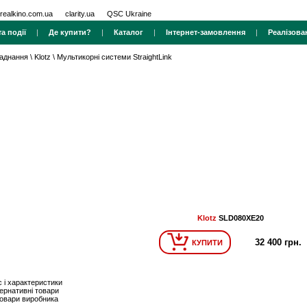
realkino.com.ua
clarity.ua
QSC Ukraine
а події
|
Де купити?
|
Каталог
|
Інтернет-замовлення
|
Реалізова
ладнання
\
Klotz
\
Мультикорні системи StraightLink
Klotz
SLD080XE20
32 400 грн.
КУПИТИ
 і характеристики
ернативні товари
товари виробника