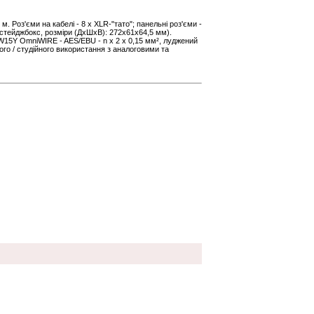
. Роз'єми на кабелі - 8 x XLR-"тато"; панельні роз'єми -
(стейджбокс, розміри (ДxШxВ): 272x61x64,5 мм).
15Y OmniWIRE - AES/EBU - n x 2 x 0,15 мм², луджений
ого / студійного використання з аналоговими та