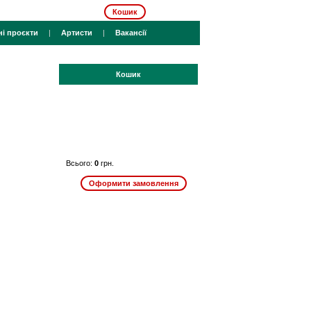
Кошик
ні проєкти
|
Артисти
|
Вакансії
Кошик
Всього:
0
грн.