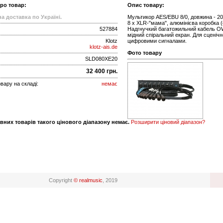
про товар:
Опис товару:
а доставка по Україні.
Мультикор AES/EBU 8/0, довжина - 20 м
8 x XLR-"мама", алюмінієва коробка 
527884
Надгнучкий багатожильний кабель OW
мідний спіральний екран. Для сценічн
Klotz
цифровими сигналами.
klotz-ais.de
Фото товару
SLD080XE20
32 400 грн.
вару на складі:
немає
вних товарів такого цінового діапазону немає.
Розширити ціновий діапазон?
Copyright
© realmusic
, 2019