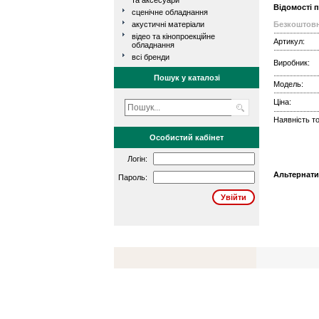
та аксесуари
Відомості 
сценічне обладнання
акустичні матеріали
Безкоштовн
відео та кінопроекційне
Артикул:
обладнання
всі бренди
Виробник:
Пошук у каталозі
Модель:
Ціна:
Наявність то
Особистий кабінет
Логін:
Альтернати
Пароль: