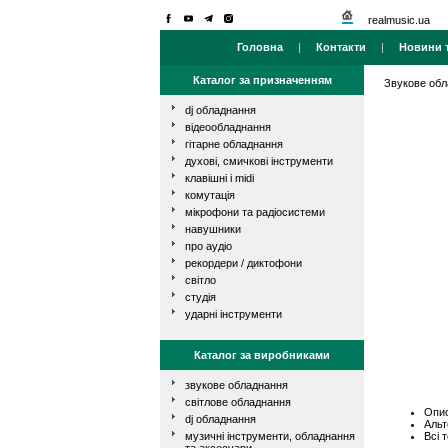
realmusic.ua
Головна
|
Контакти
|
Новини т
Каталог за призначенням
Звукове об
dj обладнання
відеообладнання
гітарне обладнання
духові, смичкові інструменти
клавішні і midi
комутація
мікрофони та радіосистеми
навушники
про аудіо
рекордери / диктофони
світло
студія
ударні інструменти
Каталог за виробниками
звукове обладнання
світлове обладнання
Опис
dj обладнання
Альт
Всі 
музичні інструменти, обладнання