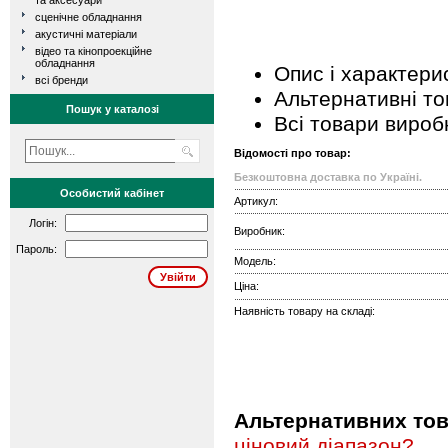
та аксесуари
сценічне обладнання
акустичні матеріали
відео та кінопроекційне
обладнання
Опис і характери
всі бренди
Альтернативні т
Пошук у каталозі
Всі товари вироб
Відомості про товар:
Безкоштовна доставка по Україні.
Особистий кабінет
Артикул:
Логін:
Виробник:
Пароль:
Модель:
Ціна:
Наявність товару на складі:
Альтернативних това
ціновий діапазон?