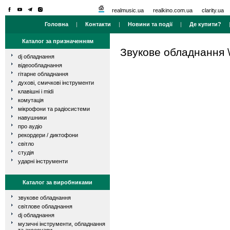
realmusic.ua
realkino.com.ua
clarity.ua
Головна
|
Контакти
|
Новини та події
|
Де купити?
Каталог за призначенням
Звукове обладнання
dj обладнання
відеообладнання
гітарне обладнання
духові, смичкові інструменти
клавішні і midi
комутація
мікрофони та радіосистеми
навушники
про аудіо
рекордери / диктофони
світло
студія
ударні інструменти
Каталог за виробниками
звукове обладнання
світлове обладнання
dj обладнання
музичні інструменти, обладнання