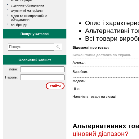
та аксесуари
сценічне обладнання
акустичні матеріали
відео та кінопроекційне
обладнання
Опис і характери
всі бренди
Альтернативні т
Пошук у каталозі
Всі товари вироб
Відомості про товар:
Безкоштовна доставка по Україні.
Особистий кабінет
Артикул:
Логін:
Виробник:
Пароль:
Модель:
Ціна:
Наявність товару на складі:
Альтернативних това
ціновий діапазон?