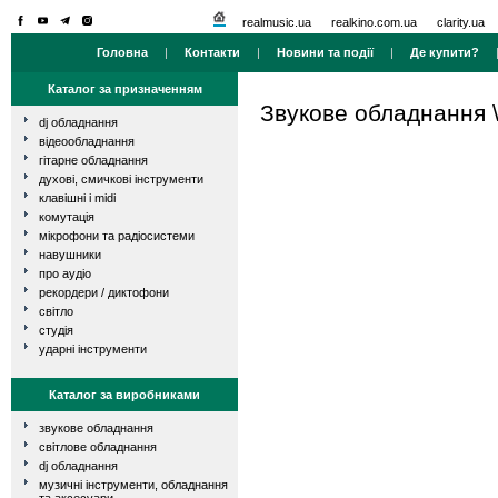
realmusic.ua
realkino.com.ua
clarity.ua
Головна
|
Контакти
|
Новини та події
|
Де купити?
Каталог за призначенням
Звукове обладнання
dj обладнання
відеообладнання
гітарне обладнання
духові, смичкові інструменти
клавішні і midi
комутація
мікрофони та радіосистеми
навушники
про аудіо
рекордери / диктофони
світло
студія
ударні інструменти
Каталог за виробниками
звукове обладнання
світлове обладнання
dj обладнання
музичні інструменти, обладнання