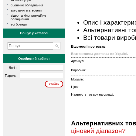
та аксесуари
сценічне обладнання
акустичні матеріали
відео та кінопроекційне
обладнання
Опис і характери
всі бренди
Альтернативні т
Пошук у каталозі
Всі товари вироб
Відомості про товар:
Безкоштовна доставка по Україні.
Особистий кабінет
Артикул:
Логін:
Виробник:
Пароль:
Модель:
Ціна:
Наявність товару на складі:
Альтернативних това
ціновий діапазон?