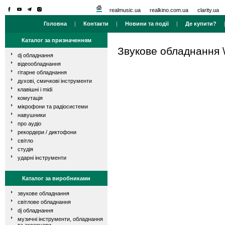
realmusic.ua
realkino.com.ua
clarity.ua
Головна
|
Контакти
|
Новини та події
|
Де купити?
Каталог за призначенням
Звукове обладнання
dj обладнання
відеообладнання
гітарне обладнання
духові, смичкові інструменти
клавішні і midi
комутація
мікрофони та радіосистеми
навушники
про аудіо
рекордери / диктофони
світло
студія
ударні інструменти
Каталог за виробниками
звукове обладнання
світлове обладнання
dj обладнання
музичні інструменти, обладнання