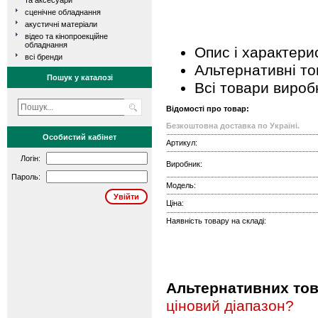
та аксесуари
сценічне обладнання
акустичні матеріали
відео та кінопроекційне
обладнання
Опис і характери
всі бренди
Альтернативні т
Пошук у каталозі
Всі товари вироб
Відомості про товар:
Безкоштовна доставка по Україні.
Особистий кабінет
Артикул:
Логін:
Виробник:
Пароль:
Модель:
Ціна:
Наявність товару на складі:
Альтернативних това
ціновий діапазон?