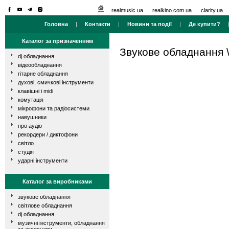
realmusic.ua
realkino.com.ua
clarity.ua
Головна
|
Контакти
|
Новини та події
|
Де купити?
Каталог за призначенням
Звукове обладнання
dj обладнання
відеообладнання
гітарне обладнання
духові, смичкові інструменти
клавішні і midi
комутація
мікрофони та радіосистеми
навушники
про аудіо
рекордери / диктофони
світло
студія
ударні інструменти
Каталог за виробниками
звукове обладнання
світлове обладнання
dj обладнання
музичні інструменти, обладнання