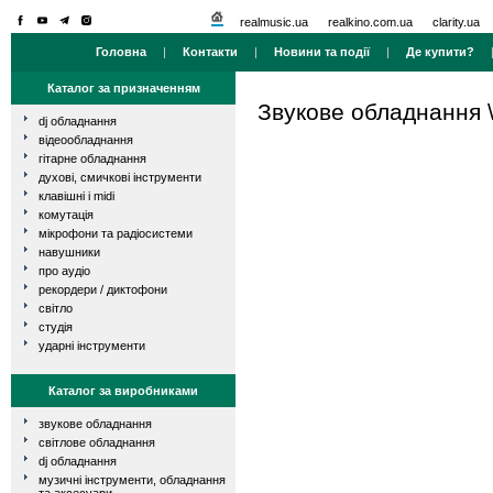
realmusic.ua
realkino.com.ua
clarity.ua
Головна
|
Контакти
|
Новини та події
|
Де купити?
Каталог за призначенням
Звукове обладнання
dj обладнання
відеообладнання
гітарне обладнання
духові, смичкові інструменти
клавішні і midi
комутація
мікрофони та радіосистеми
навушники
про аудіо
рекордери / диктофони
світло
студія
ударні інструменти
Каталог за виробниками
звукове обладнання
світлове обладнання
dj обладнання
музичні інструменти, обладнання