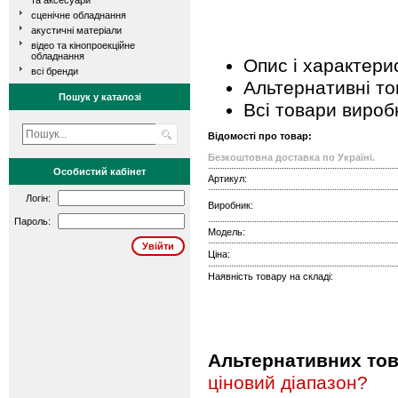
та аксесуари
сценічне обладнання
акустичні матеріали
відео та кінопроекційне
обладнання
Опис і характери
всі бренди
Альтернативні т
Пошук у каталозі
Всі товари вироб
Відомості про товар:
Безкоштовна доставка по Україні.
Особистий кабінет
Артикул:
Логін:
Виробник:
Пароль:
Модель:
Ціна:
Наявність товару на складі:
Альтернативних това
ціновий діапазон?