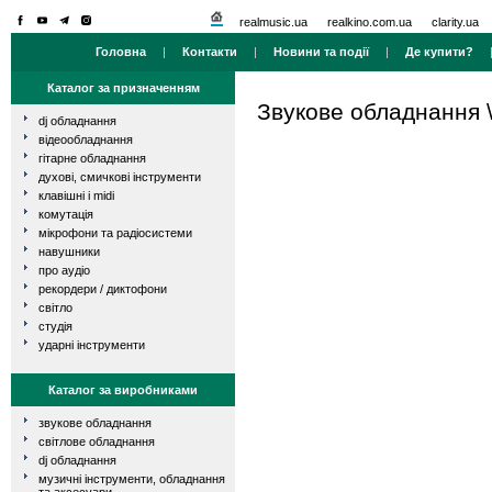
realmusic.ua
realkino.com.ua
clarity.ua
Головна
|
Контакти
|
Новини та події
|
Де купити?
Каталог за призначенням
Звукове обладнання
dj обладнання
відеообладнання
гітарне обладнання
духові, смичкові інструменти
клавішні і midi
комутація
мікрофони та радіосистеми
навушники
про аудіо
рекордери / диктофони
світло
студія
ударні інструменти
Каталог за виробниками
звукове обладнання
світлове обладнання
dj обладнання
музичні інструменти, обладнання