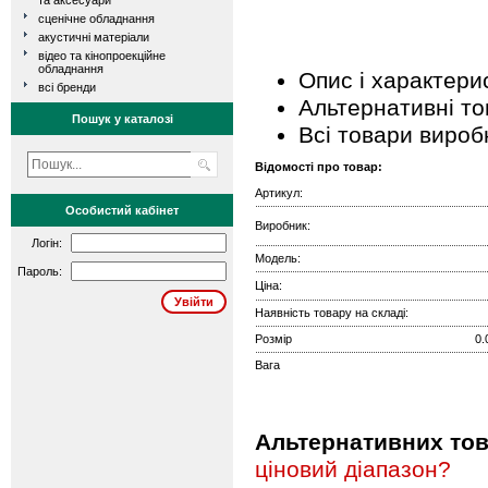
та аксесуари
сценічне обладнання
акустичні матеріали
відео та кінопроекційне
обладнання
Опис і характери
всі бренди
Альтернативні т
Пошук у каталозі
Всі товари вироб
Відомості про товар:
Артикул:
Особистий кабінет
Виробник:
Логін:
Модель:
Пароль:
Ціна:
Наявність товару на складі:
Розмір
0.
Вага
Альтернативних това
ціновий діапазон?