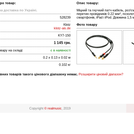
про товар:
Опис товару:
а доставка по Україні.
Міцний та гнучкий патч-кабель, роз'єми
перетин провідників 0.22 мм², позоло
528239
смартфонів, iPad і iPod. Довжина 1,5 
Klotz
Фото товару
klotz-ais.de
KY7-150
1 145 грн.
вару на складі:
є в наявності
0.2 x 0.13 x 0.02 м
0.102 кг
вних товарів такого цінового діапазону немає.
Розширити ціновий діапазон?
Copyright
© realmusic
, 2019