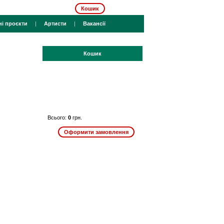
Кошик
ні проєкти
|
Артисти
|
Вакансії
Кошик
Всього:
0
грн.