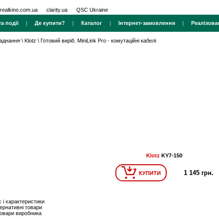
realkino.com.ua
clarity.ua
QSC Ukraine
а події
|
Де купити?
|
Каталог
|
Інтернет-замовлення
|
Реалізова
ладнання
\
Klotz
\
Готовий виріб. MiniLink Pro - комутаційні кабелі
Klotz
KY7-150
1 145 грн.
КУПИТИ
 і характеристики
ернативні товари
товари виробника