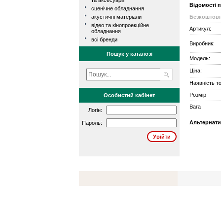
та аксесуари
Відомості 
сценічне обладнання
акустичні матеріали
Безкоштовн
відео та кінопроекційне
Артикул:
обладнання
всі бренди
Виробник:
Пошук у каталозі
Модель:
Ціна:
Наявність то
Розмір
Особистий кабінет
Вага
Логін:
Альтернати
Пароль: