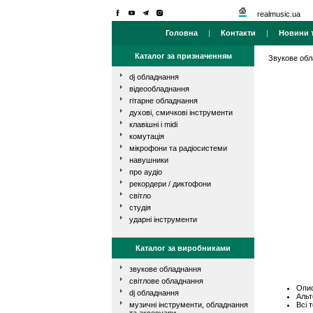
realmusic.ua
Головна
|
Контакти
|
Новини т
Каталог за призначенням
Звукове об
dj обладнання
відеообладнання
гітарне обладнання
духові, смичкові інструменти
клавішні і midi
комутація
мікрофони та радіосистеми
навушники
про аудіо
рекордери / диктофони
світло
студія
ударні інструменти
Каталог за виробниками
звукове обладнання
світлове обладнання
Опис
dj обладнання
Альт
Всі 
музичні інструменти, обладнання