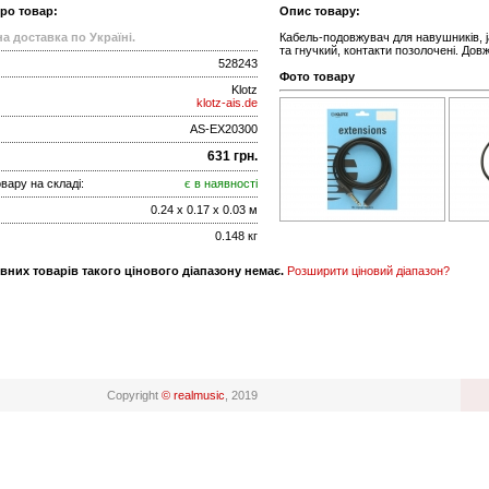
про товар:
Опис товару:
а доставка по Україні.
Кабель-подовжувач для навушників, ja
та гнучкий, контакти позолочені. Дов
528243
Фото товару
Klotz
klotz-ais.de
AS-EX20300
631 грн.
вару на складі:
є в наявності
0.24 x 0.17 x 0.03 м
0.148 кг
вних товарів такого цінового діапазону немає.
Розширити ціновий діапазон?
Copyright
© realmusic
, 2019