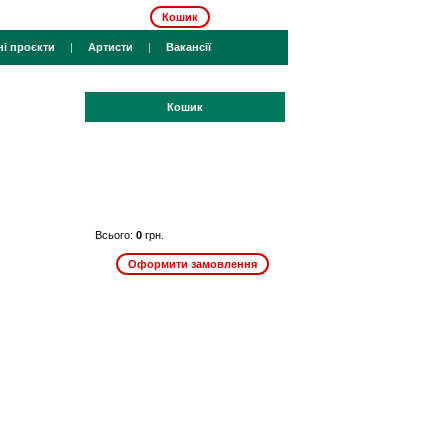
Кошик
ні проєкти
|
Артисти
|
Вакансії
Кошик
Всього:
0
грн.