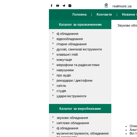
realmusic.ua
Головна
|
Контакти
|
Новини т
Каталог за призначенням
Звукове об
dj обладнання
відеообладнання
гітарне обладнання
духові, смичкові інструменти
клавішні і midi
комутація
мікрофони та радіосистеми
навушники
про аудіо
рекордери / диктофони
світло
студія
ударні інструменти
Каталог за виробниками
звукове обладнання
світлове обладнання
Опис
dj обладнання
Альт
Всі 
музичні інструменти, обладнання