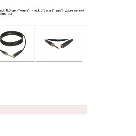
ck 6,3 мм ("мама") - jack 6,3 мм ("тато"). Дуже легкий
жина 3 м.