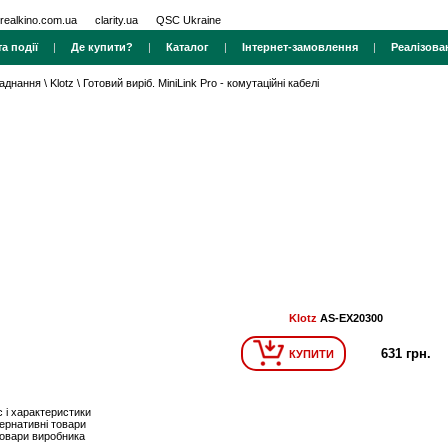
realkino.com.ua
clarity.ua
QSC Ukraine
а події
|
Де купити?
|
Каталог
|
Інтернет-замовлення
|
Реалізова
ладнання
\
Klotz
\
Готовий виріб. MiniLink Pro - комутаційні кабелі
Klotz
AS-EX20300
631 грн.
КУПИТИ
 і характеристики
ернативні товари
товари виробника