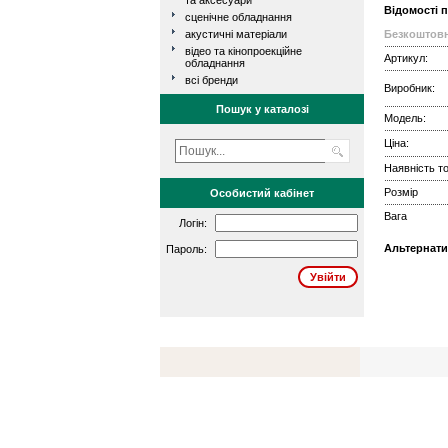
та аксесуари
Відомості 
сценічне обладнання
акустичні матеріали
Безкоштовн
відео та кінопроекційне
Артикул:
обладнання
всі бренди
Виробник:
Пошук у каталозі
Модель:
Ціна:
Наявність то
Розмір
Особистий кабінет
Вага
Логін:
Альтернати
Пароль: