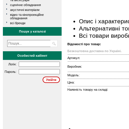
та аксесуари
сценічне обладнання
акустичні матеріали
відео та кінопроекційне
обладнання
Опис і характери
всі бренди
Альтернативні т
Пошук у каталозі
Всі товари вироб
Відомості про товар:
Безкоштовна доставка по Україні.
Особистий кабінет
Артикул:
Логін:
Виробник:
Пароль:
Модель:
Ціна:
Наявність товару на складі: