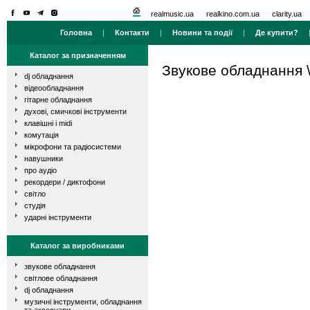
realmusic.ua
realkino.com.ua
clarity.ua
Головна
|
Контакти
|
Новини та події
|
Де купити?
Каталог за призначенням
Звукове обладнання
dj обладнання
відеообладнання
гітарне обладнання
духові, смичкові інструменти
клавішні і midi
комутація
мікрофони та радіосистеми
навушники
про аудіо
рекордери / диктофони
світло
студія
ударні інструменти
Каталог за виробниками
звукове обладнання
світлове обладнання
dj обладнання
музичні інструменти, обладнання