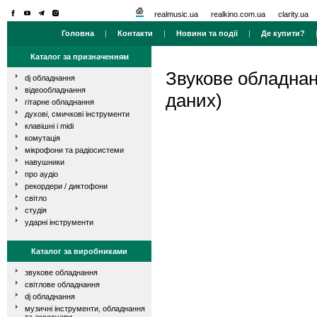
realmusic.ua
realkino.com.ua
clarity.ua
Головна
|
Контакти
|
Новини та події
|
Де купити?
Каталог за призначенням
Звукове обладна
dj обладнання
відеообладнання
даних)
гітарне обладнання
духові, смичкові інструменти
клавішні і midi
комутація
мікрофони та радіосистеми
навушники
про аудіо
рекордери / диктофони
світло
студія
ударні інструменти
Каталог за виробниками
звукове обладнання
світлове обладнання
dj обладнання
музичні інструменти, обладнання