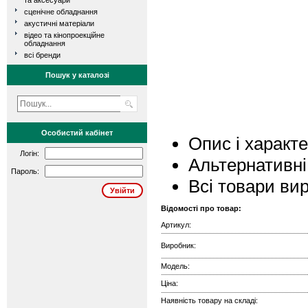
та аксесуари
сценічне обладнання
акустичні матеріали
відео та кінопроекційне
обладнання
всі бренди
Пошук у каталозі
Особистий кабінет
Опис і характ
Логін:
Альтернативні
Пароль:
Всі товари ви
Відомості про товар:
Артикул:
Виробник:
Модель:
Ціна:
Наявність товару на складі: