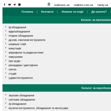
realmusic.ua
realkino.com.ua
clarity.ua
Головна
|
Контакти
|
Новини та події
|
Де купити?
Каталог за призначен
dj обладнання
відеообладнання
гітарне обладнання
духові, смичкові інструменти
клавішні і midi
комутація
мікрофони та радіосистеми
навушники
про аудіо
рекордери / диктофони
світло
студія
ударні інструменти
Каталог за виробник
звукове обладнання
світлове обладнання
dj обладнання
музичні інструменти, обладнання та аксесуари