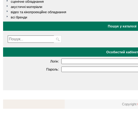
сценічне обладнання
акустичні матеріали
відео та кінопроекційне обладнання
всі бренди
Пошук у каталозі
Особистий кабіне
Логін:
Пароль:
Copyright