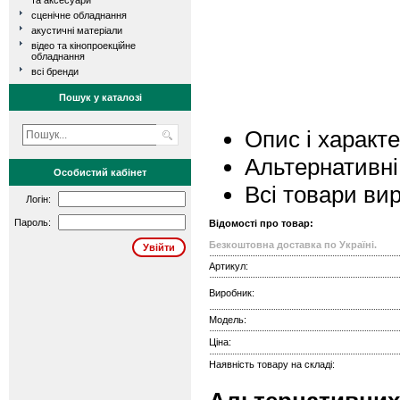
та аксесуари
сценічне обладнання
акустичні матеріали
відео та кінопроекційне
обладнання
всі бренди
Пошук у каталозі
Опис і характ
Альтернативні
Особистий кабінет
Всі товари ви
Логін:
Пароль:
Відомості про товар:
Безкоштовна доставка по Україні.
Артикул:
Виробник:
Модель:
Ціна:
Наявність товару на складі: