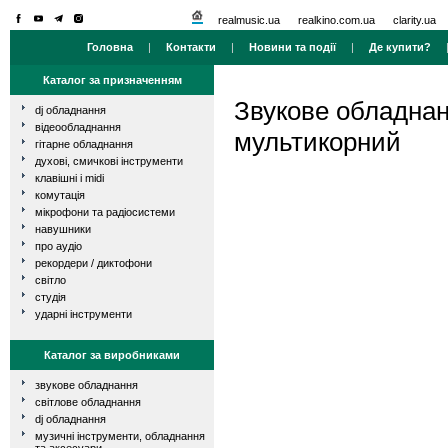
realmusic.ua
realkino.com.ua
clarity.ua
Головна
|
Контакти
|
Новини та події
|
Де купити?
Каталог за призначенням
Звукове обладна
dj обладнання
відеообладнання
мультикорний
гітарне обладнання
духові, смичкові інструменти
клавішні і midi
комутація
мікрофони та радіосистеми
навушники
про аудіо
рекордери / диктофони
світло
студія
ударні інструменти
Каталог за виробниками
звукове обладнання
світлове обладнання
dj обладнання
музичні інструменти, обладнання