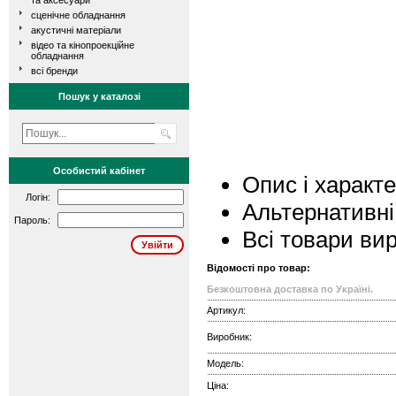
та аксесуари
сценічне обладнання
акустичні матеріали
відео та кінопроекційне
обладнання
всі бренди
Пошук у каталозі
Особистий кабінет
Опис і характ
Логін:
Альтернативні
Пароль:
Всі товари ви
Відомості про товар:
Безкоштовна доставка по Україні.
Артикул:
Виробник:
Модель:
Ціна: