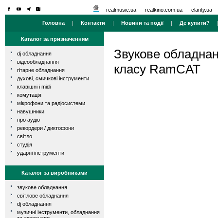
realmusic.ua
realkino.com.ua
clarity.ua
Головна
|
Контакти
|
Новини та події
|
Де купити?
Каталог за призначенням
Звукове обладна
dj обладнання
відеообладнання
класу RamCAT
гітарне обладнання
духові, смичкові інструменти
клавішні і midi
комутація
мікрофони та радіосистеми
навушники
про аудіо
рекордери / диктофони
світло
студія
ударні інструменти
Каталог за виробниками
звукове обладнання
світлове обладнання
dj обладнання
музичні інструменти, обладнання