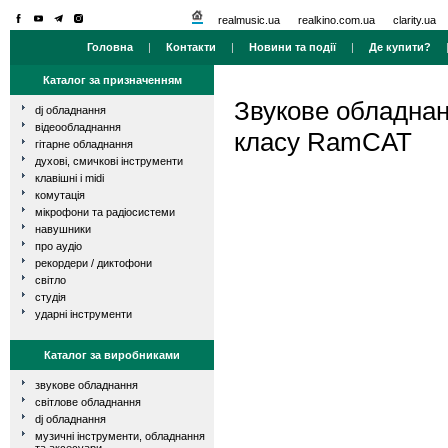
realmusic.ua
realkino.com.ua
clarity.ua
Головна
|
Контакти
|
Новини та події
|
Де купити?
Каталог за призначенням
Звукове обладна
dj обладнання
відеообладнання
класу RamCAT
гітарне обладнання
духові, смичкові інструменти
клавішні і midi
комутація
мікрофони та радіосистеми
навушники
про аудіо
рекордери / диктофони
світло
студія
ударні інструменти
Каталог за виробниками
звукове обладнання
світлове обладнання
dj обладнання
музичні інструменти, обладнання