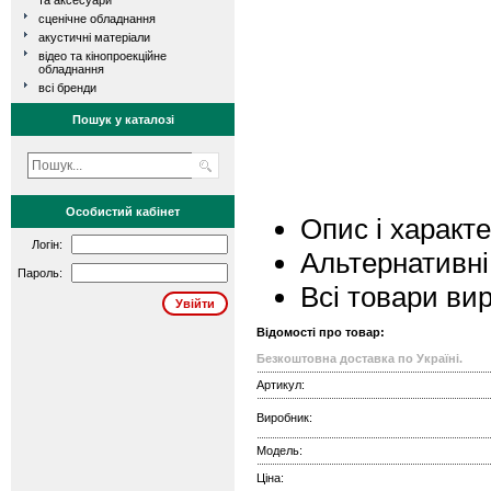
та аксесуари
сценічне обладнання
акустичні матеріали
відео та кінопроекційне
обладнання
всі бренди
Пошук у каталозі
Особистий кабінет
Опис і характ
Логін:
Альтернативні
Пароль:
Всі товари ви
Відомості про товар:
Безкоштовна доставка по Україні.
Артикул:
Виробник:
Модель:
Ціна: