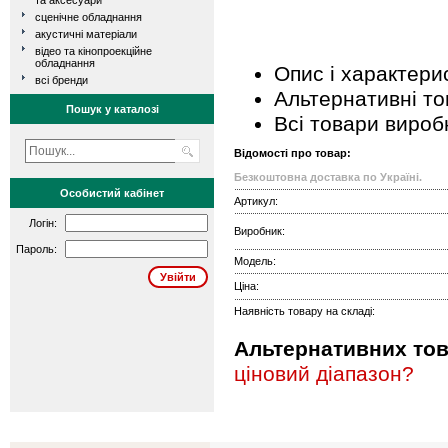
та аксесуари
сценічне обладнання
акустичні матеріали
відео та кінопроекційне
обладнання
Опис і характери
всі бренди
Альтернативні т
Пошук у каталозі
Всі товари вироб
Відомості про товар:
Безкоштовна доставка по Україні.
Особистий кабінет
Артикул:
Логін:
Виробник:
Пароль:
Модель:
Ціна:
Наявність товару на складі:
Альтернативних това
ціновий діапазон?