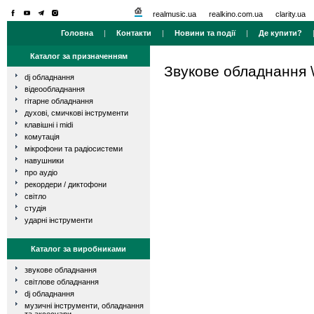
realmusic.ua
realkino.com.ua
clarity.ua
Головна
|
Контакти
|
Новини та події
|
Де купити?
Каталог за призначенням
Звукове обладнання
dj обладнання
відеообладнання
гітарне обладнання
духові, смичкові інструменти
клавішні і midi
комутація
мікрофони та радіосистеми
навушники
про аудіо
рекордери / диктофони
світло
студія
ударні інструменти
Каталог за виробниками
звукове обладнання
світлове обладнання
dj обладнання
музичні інструменти, обладнання