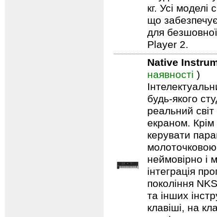
кг. Усі моделі
що забезпечує
для безшовної
Player 2.
Native Instru
наявності
)
Інтелектуальн
будь-якого сту
реальний світ 
екраном. Крім 
керувати пара
молоточковою 
неймовірно і 
інтеграція пр
покоління NKS
та інших інстр
клавіші, на кл