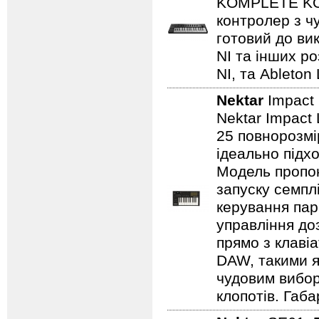
KOMPLETE KON
контролер з ч
готовий до ви
NI та інших ро
NI, та Ableton 
Nektar
Impact
Nektar Impact
25 повнорозмі
ідеально підхо
Модель пропон
запуску семпл
керування пар
управління до
прямо з клаві
DAW, такими як
чудовим вибор
клопотів. Габа