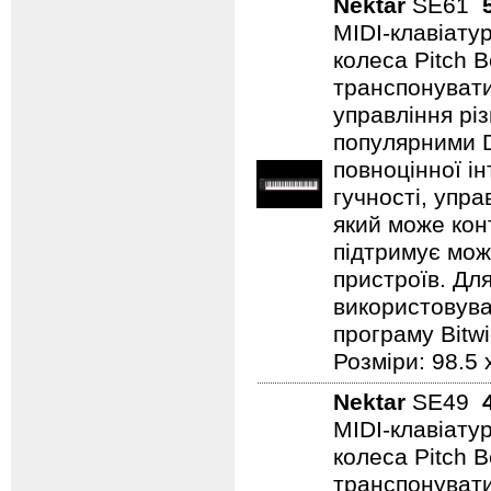
Nektar
SE61
MIDI-клавіатур
колеса Pitch 
транспонувати
управління рі
популярними D
повноцінної ін
гучності, упр
який може кон
підтримує мож
пристроїв. Для
використовува
програму Bitwi
Розміри: 98.5 x
Nektar
SE49
MIDI-клавіатур
колеса Pitch 
транспонувати