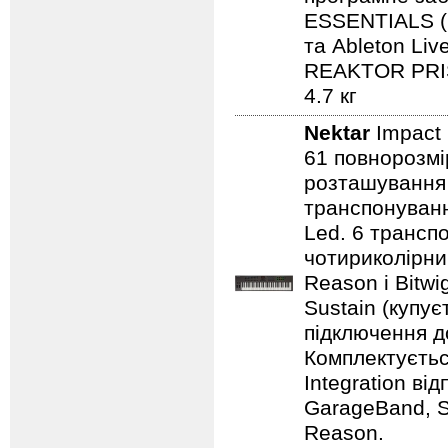
ESSENTIALS (
та Ableton Li
REAKTOR PRIS
4.7 кг
Nektar
Impact
61 повнорозмі
розташування к
транспонування
Led. 6 транспо
чотириколірним
Reason і Bitw
Sustain (купує
підключення д
Комплектуєтьс
Integration ві
GarageBand, So
Reason.