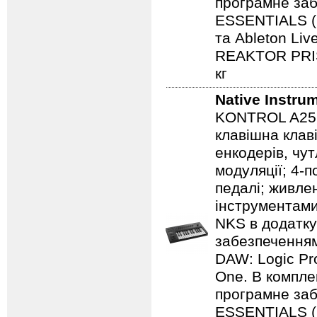
програмне з
ESSENTIALS (
та Ableton Li
REAKTOR PRIS
кг
Native Instru
KONTROL A25 -
клавішна клав
енкодерів, чут
модуляції; 4-п
педалі; живле
інструментам
NKS в додатк
забезпечення
DAW: Logic Pr
One. В компле
програмне з
ESSENTIALS (