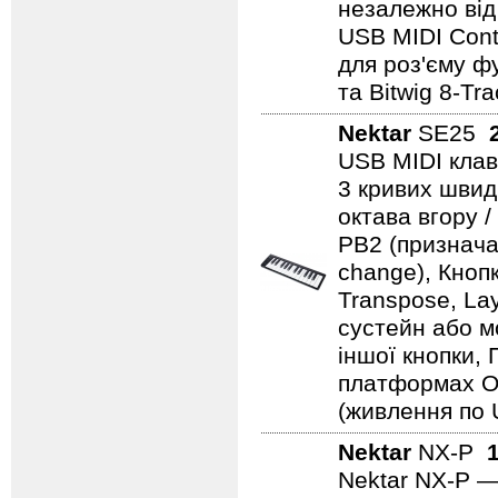
незалежно від 
USB MIDI Contr
для роз'єму фу
та Bitwig 8-Tra
Nektar
SE25
USB MIDI клав
3 кривих швидк
октава вгору /
PB2 (призначаю
change), Кноп
Transpose, Lay
сустейн або м
іншої кнопки,
платформах OS
(живлення по U
Nektar
NX-P
Nektar NX‑P —