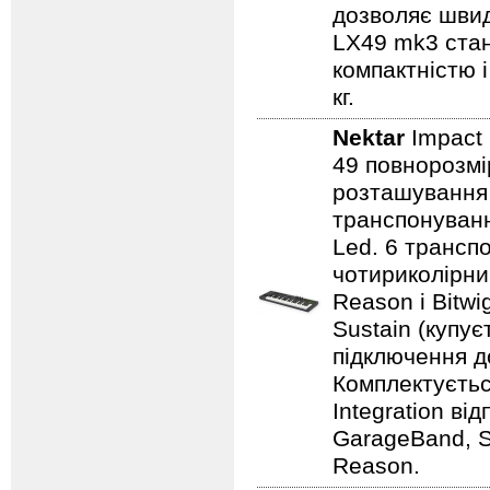
дозволяє швид
LX49 mk3 стан
компактністю і
кг.
Nektar
Impact
49 повнорозмі
розташування к
транспонування
Led. 6 транспо
чотириколірним
Reason і Bitw
Sustain (купує
підключення д
Комплектуєтьс
Integration ві
GarageBand, So
Reason.