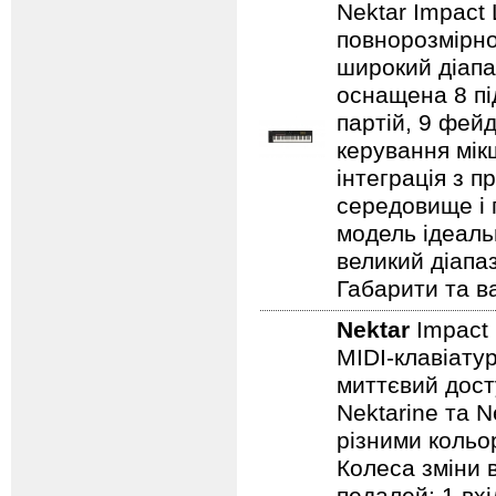
Nektar Impact
повнорозмірно
широкий діапа
оснащена 8 пі
партій, 9 фей
керування мік
інтеграція з 
середовище і 
модель ідеаль
великий діапа
Габарити та ва
Nektar
Impac
MIDI-клавіату
миттєвий дост
Nektarine та 
різними кольо
Колеса зміни 