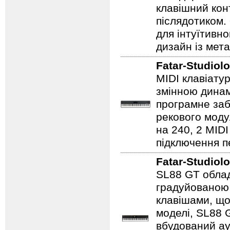
клавішний кон
післядотиком.
для інтуїтивн
дизайн із мет
Fatar-Studiol
MIDI клавіату
змінною динам
програмне заб
рекового моду
на 240, 2 MID
підключення п
Fatar-Studiol
SL88 GT обла
градуйованою 
клавішами, що 
моделі, SL88 G
вбудований ауд