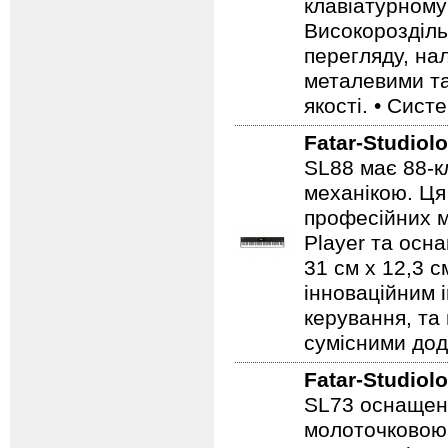
клавіатурному 
Високорозділь
перегляду, на
металевими та
якості. • Сист
Fatar-Studiol
SL88 має 88-к
механікою. Ця
професійних м
Player та осн
31 см x 12,3 с
інноваційним 
керування, та 
сумісними дод
Fatar-Studiol
SL73 оснащена
молоточковою 