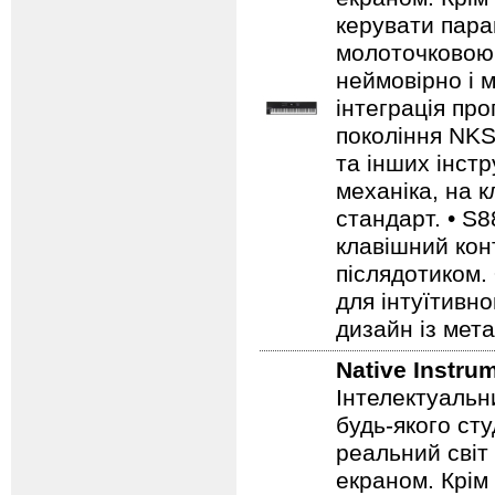
керувати пара
молоточковою 
неймовірно і 
інтеграція пр
покоління NKS
та інших інстр
механіка, на к
стандарт. • S
клавішний кон
післядотиком.
для інтуїтивн
дизайн із мет
Native Instru
Інтелектуальн
будь-якого сту
реальний світ 
екраном. Крім 