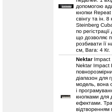
педалей: 1 вхі
допомогою ада
кнопки Repeat
свінгу та ін. 
Steinberg Cub
по регістрації
що дозволяє п
розбивати її н
см, Вага: 4 Кг.
Nektar
Impact
Nektar Impact
повнорозмірни
діапазон для г
модель, вона 
і програмуван
кнопками для 
ефектами. Тра
відтворенням 