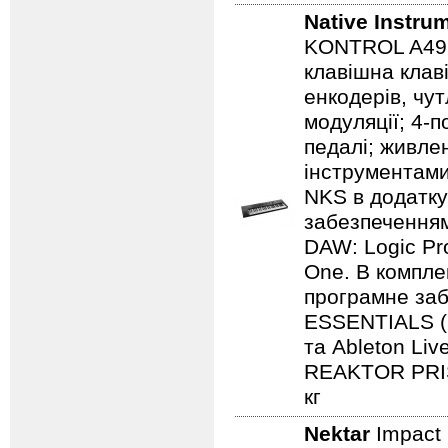
Native Instru
KONTROL A49 -
клавішна клав
енкодерів, чут
модуляції; 4-п
педалі; живле
інструментам
NKS в додатк
забезпечення
DAW: Logic Pr
One. В компле
програмне з
ESSENTIALS (
та Ableton Li
REAKTOR PRIS
кг
Nektar
Impact