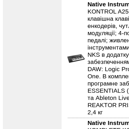
Native Instru
KONTROL A25 -
клавішна клав
енкодерів, чут
модуляції; 4-п
педалі; живле
інструментам
NKS в додатк
забезпечення
DAW: Logic Pr
One. В компле
програмне з
ESSENTIALS (
та Ableton Li
REAKTOR PRIS
2,4 кг
Native Instru