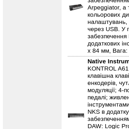
забезпеченням
Arpeggiator, а
кольорових ди
налаштувань, м
через USB. У 
забезпечення
додаткових інс
x 84 мм, Вага: 
Native Instru
KONTROL A61 -
клавішна клав
енкодерів, чут
модуляції; 4-п
педалі; живле
інструментам
NKS в додатк
забезпечення
DAW: Logic Pr