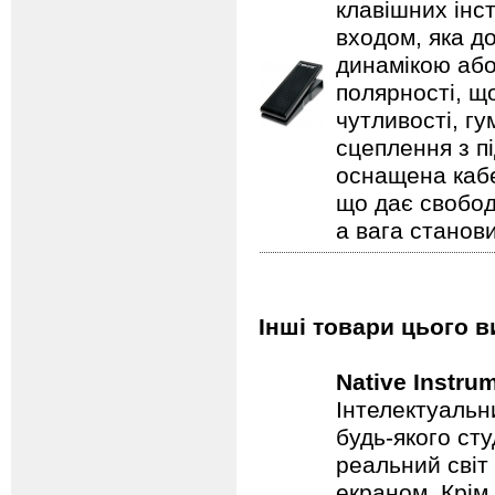
клавішних інст
входом, яка д
динамікою або
полярності, що
чутливості, г
сцеплення з пі
оснащена кабе
що дає свобод
а вага станови
Інші товари цього в
Native Instru
Інтелектуальн
будь-якого сту
реальний світ 
екраном. Крім 