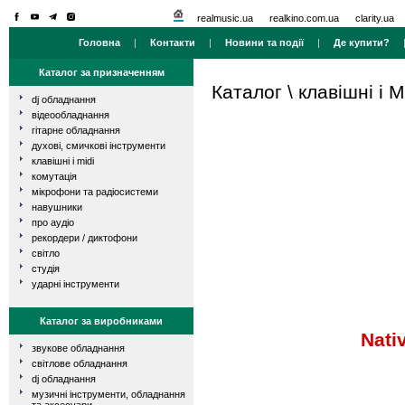
realmusic.ua
realkino.com.ua
clarity.ua
Головна
|
Контакти
|
Новини та події
|
Де купити?
Каталог за призначенням
Каталог
\
клавішні і M
dj обладнання
відеообладнання
гітарне обладнання
духові, смичкові інструменти
клавішні і midi
комутація
мікрофони та радіосистеми
навушники
про аудіо
рекордери / диктофони
світло
студія
ударні інструменти
Каталог за виробниками
Nati
звукове обладнання
світлове обладнання
dj обладнання
музичні інструменти, обладнання