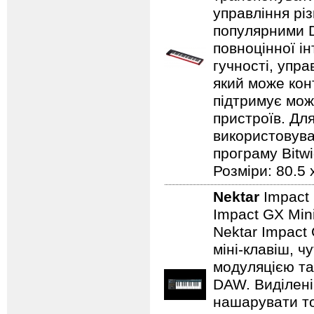
управління рі
популярними D
повноцінної ін
гучності, упр
який може кон
підтримує мож
пристроїв. Для
використовува
програму Bitwi
Розміри: 80.5 x
Nektar
Impact
Impact GX Min
Nektar Impact
міні-клавіш, ч
модуляцією та
DAW. Виділені
нашарувати то