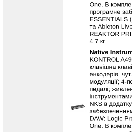
One. В компле
програмне з
ESSENTIALS (
та Ableton Li
REAKTOR PRIS
4.7 кг
Native Instru
KONTROL A49 -
клавішна клав
енкодерів, чут
модуляції; 4-п
педалі; живле
інструментам
NKS в додатк
забезпечення
DAW: Logic Pr
One. В компле