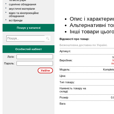
та аксесуари
сценічне обладнання
акустичні матеріали
відео та кінопроекційне
обладнання
Опис і характери
всі бренди
Альтернативні т
Пошук у каталозі
Інші товари цьог
Відомості про товар:
Безкоштовна доставка по Україні.
Особистий кабінет
Артикул:
Логін:
N
Виробник:
h
Пароль:
i
Модель:
Komplete
Ціна:
Тип товару:
Наявність товару на
складі:
Розмір
0.
Вага