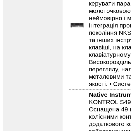
керувати пара
молоточковою 
неймовірно і 
інтеграція пр
покоління NKS
та інших інстр
клавіші, на кл
клавіатурному 
Високорозділь
перегляду, на
металевими та
якості. • Сист
Native Instru
KONTROL S49 M
Оснащена 49 н
колісними конт
додаткового к