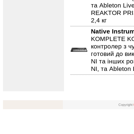
та Ableton Li
REAKTOR PRIS
2,4 кг
Native Instru
KOMPLETE KON
контролер з ч
готовий до ви
NI та інших ро
NI, та Ableton 
Copyright