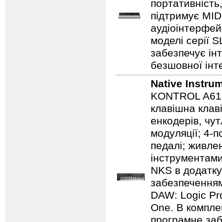
портативність
підтримує MID
аудіоінтерфейс
моделі серії 
забезпечує ін
безшовної інт
Native Instru
KONTROL A61 -
клавішна клав
енкодерів, чут
модуляції; 4-п
педалі; живле
інструментам
NKS в додатк
забезпечення
DAW: Logic Pr
One. В компле
програмне з