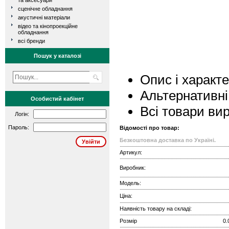
та аксесуари
сценічне обладнання
акустичні матеріали
відео та кінопроекційне
обладнання
всі бренди
Пошук у каталозі
Опис і характ
Альтернативні
Особистий кабінет
Всі товари ви
Логін:
Пароль:
Відомості про товар:
Безкоштовна доставка по Україні.
Артикул:
Виробник:
Модель:
Ціна:
Наявність товару на складі:
Розмір
0.