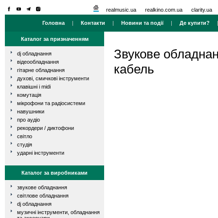
realmusic.ua
realkino.com.ua
clarity.ua
Головна
|
Контакти
|
Новини та події
|
Де купити?
Каталог за призначенням
Звукове обладна
dj обладнання
відеообладнання
кабель
гітарне обладнання
духові, смичкові інструменти
клавішні і midi
комутація
мікрофони та радіосистеми
навушники
про аудіо
рекордери / диктофони
світло
студія
ударні інструменти
Каталог за виробниками
звукове обладнання
світлове обладнання
dj обладнання
музичні інструменти, обладнання