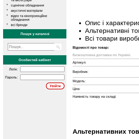
та аксесуари
сценічне обладнання
акустичні матеріали
відео та кінопроекційне
обладнання
Опис і характери
всі бренди
Альтернативні т
Пошук у каталозі
Всі товари вироб
Відомості про товар:
Безкоштовна доставка по Україні.
Особистий кабінет
Артикул:
Логін:
Виробник:
Пароль:
Модель:
Ціна:
Наявність товару на складі:
Альтернативних тов