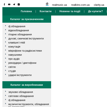
realmusic.ua
realkino.com.ua
clarity.ua
Головна
|
Контакти
|
Новини та події
|
Де купити?
Каталог за призначенням
dj обладнання
відеообладнання
гітарне обладнання
духові, смичкові інструменти
клавішні і midi
комутація
мікрофони та радіосистеми
навушники
про аудіо
рекордери / диктофони
світло
студія
ударні інструменти
Каталог за виробниками
звукове обладнання
світлове обладнання
dj обладнання
музичні інструменти, обладнання