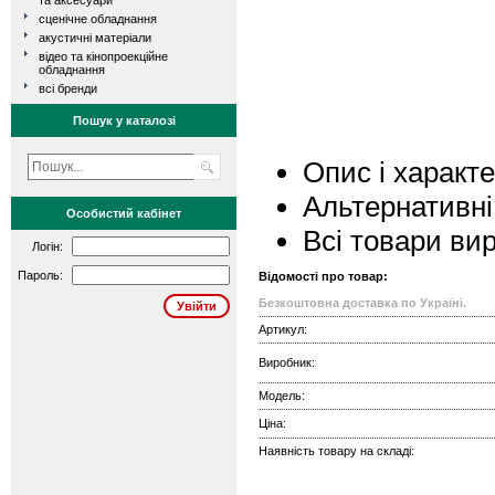
та аксесуари
сценічне обладнання
акустичні матеріали
відео та кінопроекційне
обладнання
всі бренди
Пошук у каталозі
Опис і характ
Альтернативні
Особистий кабінет
Всі товари ви
Логін:
Пароль:
Відомості про товар:
Безкоштовна доставка по Україні.
Артикул:
Виробник:
Модель:
Ціна:
Наявність товару на складі: