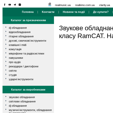
realmusic.ua
realkino.com.ua
clarity.ua
Головна
|
Контакти
|
Новини та події
|
Де купити?
Каталог за призначенням
Звукове обладна
dj обладнання
відеообладнання
класу RamCAT. На
гітарне обладнання
духові, смичкові інструменти
клавішні і midi
комутація
мікрофони та радіосистеми
навушники
про аудіо
рекордери / диктофони
світло
студія
ударні інструменти
Каталог за виробниками
звукове обладнання
світлове обладнання
dj обладнання
музичні інструменти, обладнання