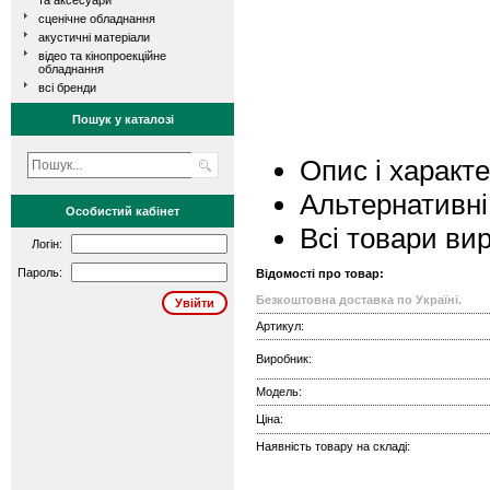
та аксесуари
сценічне обладнання
акустичні матеріали
відео та кінопроекційне
обладнання
всі бренди
Пошук у каталозі
Опис і характ
Альтернативні
Особистий кабінет
Всі товари ви
Логін:
Пароль:
Відомості про товар:
Безкоштовна доставка по Україні.
Артикул:
Виробник:
Модель:
Ціна:
Наявність товару на складі: