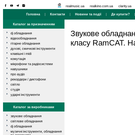
realmusic.ua
realkino.com.ua
clarity.ua
Головна
|
Контакти
|
Новини та події
|
Де купити?
Каталог за призначенням
Звукове обладна
dj обладнання
відеообладнання
класу RamCAT. На
гітарне обладнання
духові, смичкові інструменти
клавішні і midi
комутація
мікрофони та радіосистеми
навушники
про аудіо
рекордери / диктофони
світло
студія
ударні інструменти
Каталог за виробниками
звукове обладнання
світлове обладнання
dj обладнання
музичні інструменти, обладнання