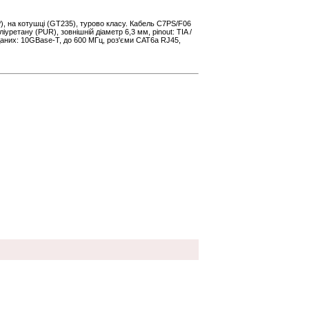
), на котушці (GT235), турово класу. Кабель C7PS/F06
ліуретану (PUR), зовнішній діаметр 6,3 мм, pinout: TIA /
 даних: 10GBase-T, до 600 МГц, роз'єми CAT6a RJ45,