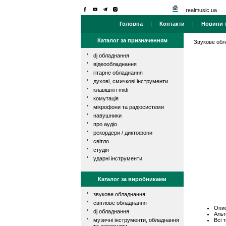
realmusic.ua
Головна
|
Контакти
|
Новини т
Каталог за призначенням
Звукове об
dj обладнання
відеообладнання
гітарне обладнання
духові, смичкові інструменти
клавішні і midi
комутація
мікрофони та радіосистеми
навушники
про аудіо
рекордери / диктофони
світло
студія
ударні інструменти
Каталог за виробниками
звукове обладнання
світлове обладнання
Опис
dj обладнання
Альт
Всі 
музичні інструменти, обладнання