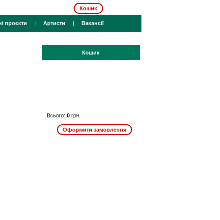
Кошик
ні проєкти
|
Артисти
|
Вакансії
Кошик
Всього:
0
грн.