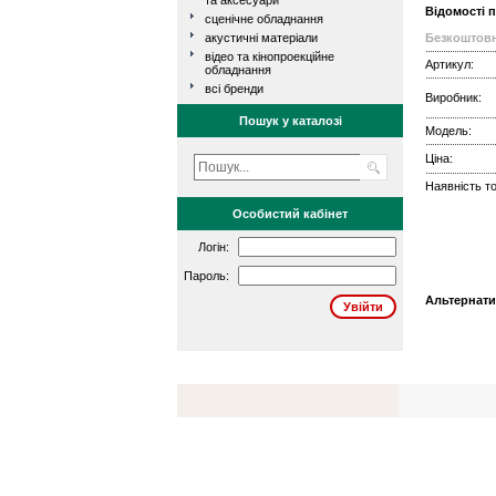
та аксесуари
Відомості 
сценічне обладнання
акустичні матеріали
Безкоштовн
відео та кінопроекційне
Артикул:
обладнання
всі бренди
Виробник:
Пошук у каталозі
Модель:
Ціна:
Наявність то
Особистий кабінет
Логін:
Пароль:
Альтернати