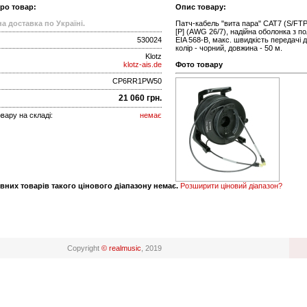
про товар:
Опис товару:
а доставка по Україні.
Патч-кабель "вита пара" CAT7 (S/FTP
[P] (AWG 26/7), надійна оболонка з по
530024
EIA 568-B, макс. швидкість передачі
колір - чорний, довжина - 50 м.
Klotz
klotz-ais.de
Фото товару
CP6RR1PW50
21 060 грн.
вару на складі:
немає
вних товарів такого цінового діапазону немає.
Розширити ціновий діапазон?
Copyright
© realmusic
, 2019