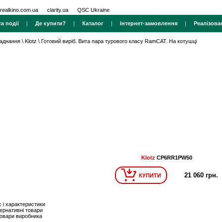
realkino.com.ua
clarity.ua
QSC Ukraine
а події
|
Де купити?
|
Каталог
|
Інтернет-замовлення
|
Реалізова
ладнання
\
Klotz
\
Готовий виріб. Вита пара турового класу RamCAT. На котушці
Klotz
CP6RR1PW50
21 060 грн.
КУПИТИ
 і характеристики
ернативні товари
товари виробника