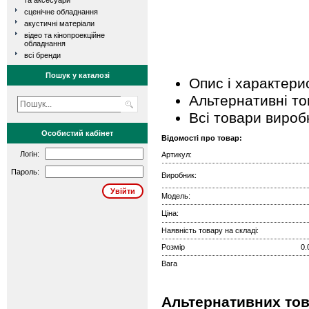
та аксесуари
сценічне обладнання
акустичні матеріали
відео та кінопроекційне
обладнання
всі бренди
Пошук у каталозі
Опис і характери
Альтернативні т
Всі товари вироб
Особистий кабінет
Відомості про товар:
Логін:
Артикул:
Пароль:
Виробник:
Модель:
Ціна:
Наявність товару на складі:
Розмір
0.
Вага
Альтернативних това