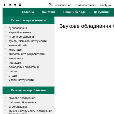
realmusic.ua
realkino.com.ua
clarity.ua
Головна
|
Контакти
|
Новини та події
|
Де купити?
Каталог за призначенням
Звукове обладнання
dj обладнання
відеообладнання
гітарне обладнання
духові, смичкові інструменти
клавішні і midi
комутація
мікрофони та радіосистеми
навушники
про аудіо
рекордери / диктофони
світло
студія
ударні інструменти
Каталог за виробниками
звукове обладнання
світлове обладнання
dj обладнання
музичні інструменти, обладнання