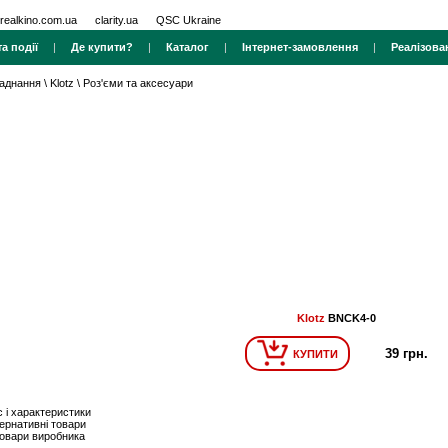
realkino.com.ua
clarity.ua
QSC Ukraine
а події
|
Де купити?
|
Каталог
|
Інтернет-замовлення
|
Реалізова
ладнання
\
Klotz
\
Роз'єми та аксесуари
Klotz
BNCK4-0
39 грн.
КУПИТИ
 і характеристики
ернативні товари
товари виробника