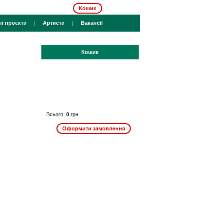
Кошик
ні проєкти
|
Артисти
|
Вакансії
Кошик
Всього:
0
грн.