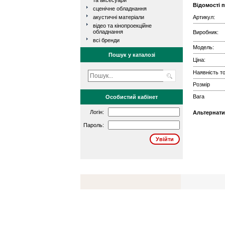
та аксесуари
Відомості 
сценічне обладнання
акустичні матеріали
Артикул:
відео та кінопроекційне
обладнання
Виробник:
всі бренди
Модель:
Пошук у каталозі
Ціна:
Наявність то
Розмір
Вага
Особистий кабінет
Логін:
Альтернати
Пароль: