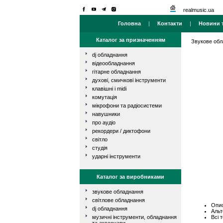
realmusic.ua
Головна
|
Контакти
|
Новини т
Каталог за призначенням
Звукове об
dj обладнання
відеообладнання
гітарне обладнання
духові, смичкові інструменти
клавішні і midi
комутація
мікрофони та радіосистеми
навушники
про аудіо
рекордери / диктофони
світло
студія
ударні інструменти
Каталог за виробниками
звукове обладнання
світлове обладнання
Опис
dj обладнання
Альт
Всі 
музичні інструменти, обладнання