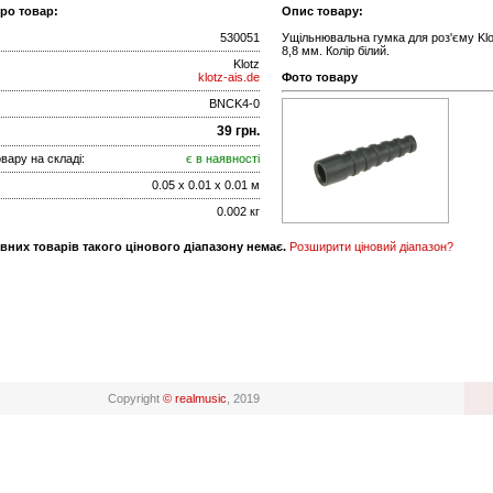
про товар:
Опис товару:
530051
Ущільнювальна гумка для роз'єму Kl
8,8 мм. Колір білий.
Klotz
klotz-ais.de
Фото товару
BNCK4-0
39 грн.
вару на складі:
є в наявності
0.05 x 0.01 x 0.01 м
0.002 кг
вних товарів такого цінового діапазону немає.
Розширити ціновий діапазон?
Copyright
© realmusic
, 2019