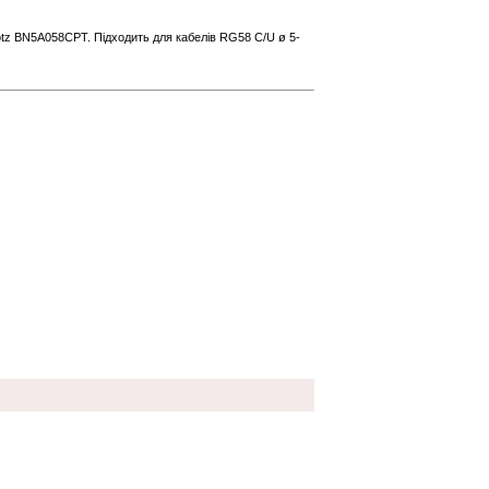
otz BN5A058CPT. Підходить для кабелів RG58 C/U ø 5-