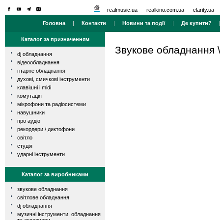
realmusic.ua
realkino.com.ua
clarity.ua
Головна
|
Контакти
|
Новини та події
|
Де купити?
Каталог за призначенням
Звукове обладнання
dj обладнання
відеообладнання
гітарне обладнання
духові, смичкові інструменти
клавішні і midi
комутація
мікрофони та радіосистеми
навушники
про аудіо
рекордери / диктофони
світло
студія
ударні інструменти
Каталог за виробниками
звукове обладнання
світлове обладнання
dj обладнання
музичні інструменти, обладнання