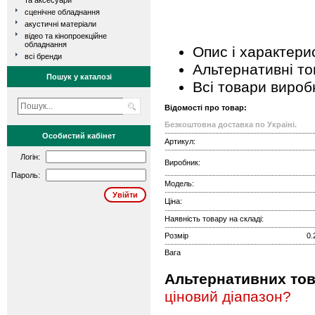
та аксесуари
сценічне обладнання
акустичні матеріали
відео та кінопроекційне
обладнання
Опис і характери
всі бренди
Альтернативні т
Пошук у каталозі
Всі товари вироб
Відомості про товар:
Безкоштовна доставка по Україні.
Особистий кабінет
Артикул:
Логін:
Виробник:
Пароль:
Модель:
Ціна:
Наявність товару на складі:
Розмір
0.
Вага
Альтернативних това
ціновий діапазон?