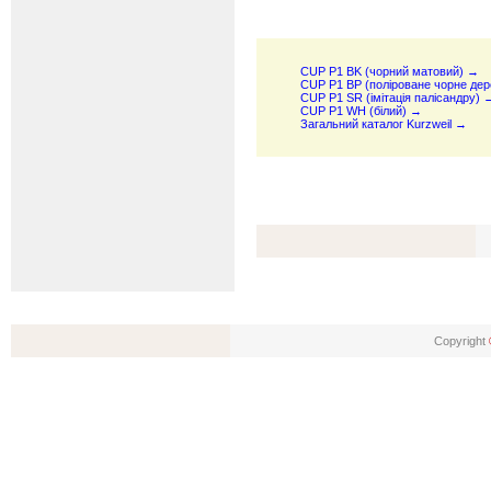
CUP P1 BK (чорний матовий) →
CUP P1 BP (поліроване чорне де
CUP P1 SR (імітація палісандру) 
CUP P1 WH (білий) →
Загальний каталог Kurzweil →
Copyright