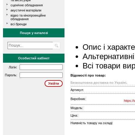
та аксесуари
сценічне обладнання
акустичні матеріали
відео та кінопроекційне
обладнання
всі бренди
Пошук у каталозі
Опис і характ
Альтернативні
Особистий кабінет
Всі товари ви
Логін:
Пароль:
Відомості про товар:
Безкоштовна доставка по Україні.
Артикул:
Виробник:
https:/
Модель:
Ціна:
Наявність товару на складі: