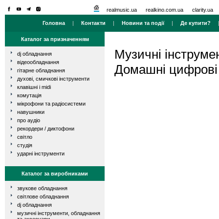
realmusic.ua
realkino.com.ua
clarity.ua
Головна
|
Контакти
|
Новини та події
|
Де купити?
Каталог за призначенням
Музичні інструме
dj обладнання
відеообладнання
Домашні цифрові 
гітарне обладнання
духові, смичкові інструменти
клавішні і midi
комутація
мікрофони та радіосистеми
навушники
про аудіо
рекордери / диктофони
світло
студія
ударні інструменти
Каталог за виробниками
звукове обладнання
світлове обладнання
dj обладнання
музичні інструменти, обладнання