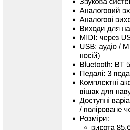
Звукова систем
Аналоговий вх
Аналогові вих
Виходи для на
MIDI: через US
USB: аудіо / M
носій)
Bluetooth: BT 5
Педалі: 3 педа
Комплектні ак
вішак для нав
Доступні варіа
/ поліроване ч
Розміри:
висота 85,