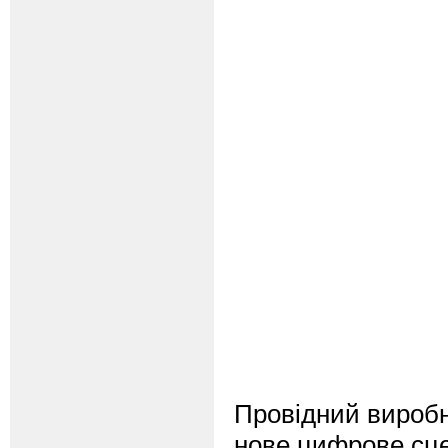
Провідний виробн
нове цифрове сце