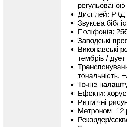
регульованою 
Дисплей: РКД
Звукова бібліо
Поліфонія: 256
Заводські прес
Виконавські р
тембрів / дует
Транспонуванн
тональність, +
Точне налашту
Ефекти: хорус 
Ритмічні рисун
Метроном: 12 
Рекордер/секве