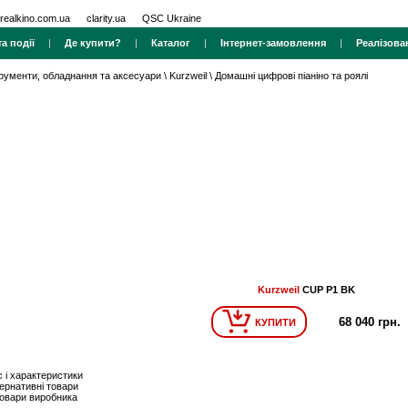
realkino.com.ua
clarity.ua
QSC Ukraine
а події
|
Де купити?
|
Каталог
|
Інтернет-замовлення
|
Реалізова
трументи, обладнання та аксесуари
\
Kurzweil
\
Домашні цифрові піаніно та роялі
Kurzweil
CUP P1 BK
68 040 грн.
КУПИТИ
 і характеристики
ернативні товари
товари виробника