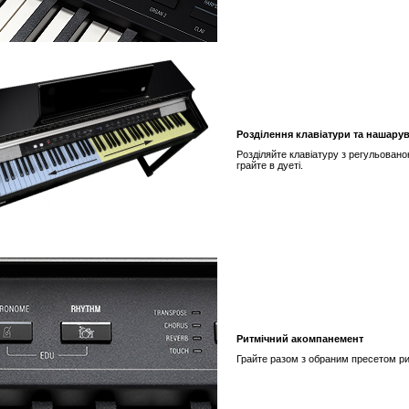
Розділення клавіатури та нашару
Розділяйте клавіатуру з регульован
грайте в дуеті.
Ритмічний акомпанемент
Грайте разом з обраним пресетом ри