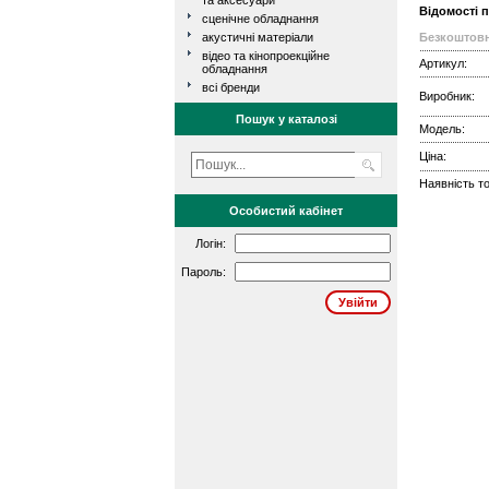
та аксесуари
Відомості 
сценічне обладнання
акустичні матеріали
Безкоштовн
відео та кінопроекційне
Артикул:
обладнання
всі бренди
Виробник:
Пошук у каталозі
Модель:
Ціна:
Наявність то
Особистий кабінет
Логін:
Пароль: