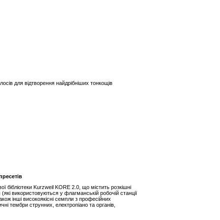
лосів для відтворення найдрібніших тонкощів
пресетів
ї бібліотеки Kurzweil KORE 2.0, що містить розкішні
(які використовуються у флагманській робочій станції
акож інші високоякісні семпли з професійних
тичні тембри струнних, електропіано та органів,