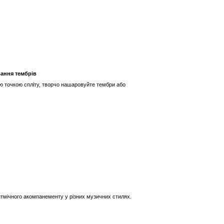
вання тембрів
ою точкою спліту, творчо нашаровуйте тембри або
тмічного акомпанементу у різних музичних стилях.