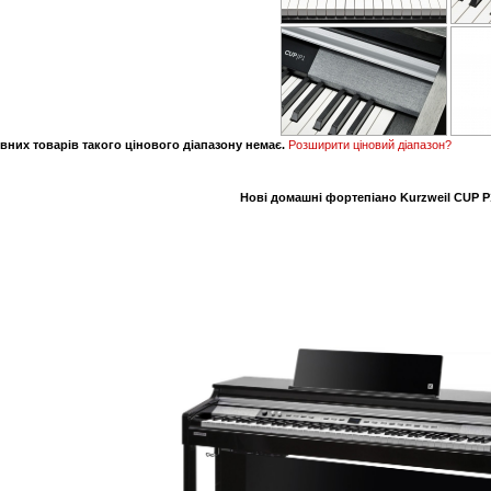
вних товарів такого цінового діапазону немає.
Розширити ціновий діапазон?
Нові домашні фортепіано Kurzweil CUP P