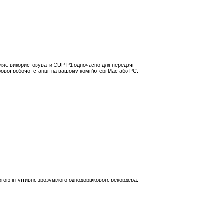
ляє використовувати CUP P1 одночасно для передачі
ової робочої станції на вашому комп’ютері Mac або PC.
гою інтуїтивно зрозумілого однодоріжкового рекордера.