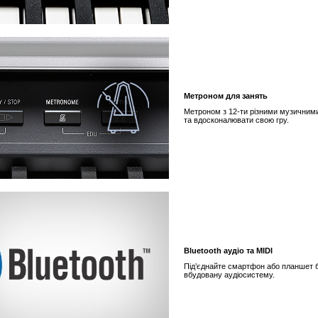
Метроном для занять
Метроном з 12-ти різними музичним
та вдосконалювати свою гру.
Bluetooth аудіо та MIDI
Під’єднайте смартфон або планшет б
вбудовану аудіосистему.