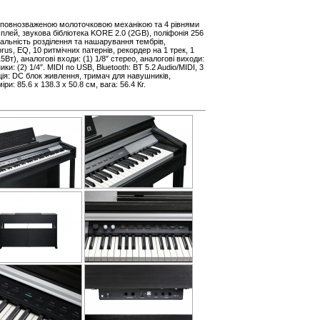
з повнозваженою молоточковою механікою та 4 рівнями
сплей, звукова бібліотека KORE 2.0 (2GB), поліфонія 256
ональність розділення та нашарування тембрів,
us, EQ, 10 ритмічних патернів, рекордер на 1 трек, 1
5Вт), аналогові входи: (1) 1/8″ стерео, аналогові виходи:
ки: (2) 1/4″. MIDI по USB, Bluetooth: BT 5.2 Audio/MIDI, 3
ція: DC блок живлення, тримач для навушників,
ри: 85.6 х 138.3 х 50.8 см, вага: 56.4 Кг.