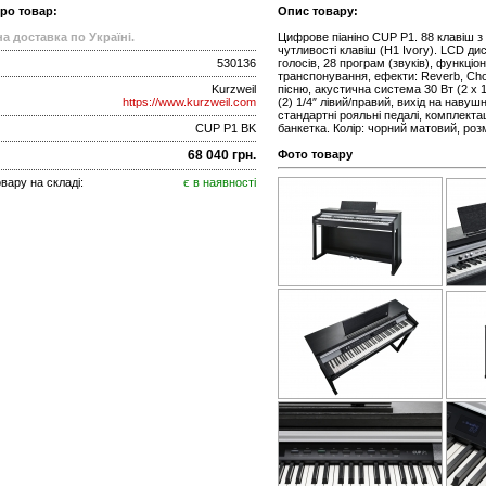
про товар:
Опис товару:
а доставка по Україні.
Цифрове піаніно CUP P1. 88 клавіш 
чутливості клавіш (H1 Ivory). LCD ди
530136
голосів, 28 програм (звуків), функці
транспонування, ефекти: Reverb, Chor
Kurzweil
пісню, акустична система 30 Вт (2 x 1
https://www.kurzweil.com
(2) 1/4″ лівий/правий, вихід на навушни
стандартні рояльні педалі, комплекта
CUP P1 BK
банкетка. Колір: чорний матовий, розмі
68 040 грн.
Фото товару
вару на складі:
є в наявності