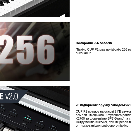
Поліфонія 256 голосів
Піаніно CUP P1 має поліфонію 256 го
виконання.
28 підібраних вручну заводських 
CUP P1 працює на основі 2 ГБ звуково
семпли німецького 9-футового рояля 
K2700 та фортепіано SP7 Grand), а т
інструментів Kurzweil, такі як реаліс
оптимізовані для цифрового піаніно.