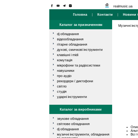
realmusic.ua
Головна
|
Контакти
|
Новини т
Каталог за призначенням
Музичні інс
dj обладнання
відеообладнання
гітарне обладнання
духові, смичкові інструменти
клавішні і midi
комутація
мікрофони та радіосистеми
навушники
про аудіо
рекордери / диктофони
світло
студія
ударні інструменти
Каталог за виробниками
звукове обладнання
світлове обладнання
Опис
dj обладнання
Альт
Всі 
музичні інструменти, обладнання