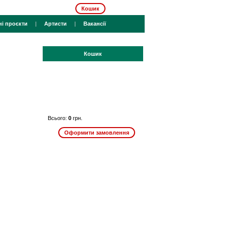
Кошик
ні проєкти
|
Артисти
|
Вакансії
Кошик
Всього:
0
грн.