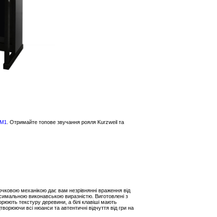
 M1
. Отримайте топове звучання рояля Kurzweil та
точковою механікою дає вам незрівнянні враження від
ксимальною виконавською виразністю. Виготовлені з
орюють текстуру деревини, а білі клавіші мають
дтворюючи всі нюанси та автентичні відчуття від гри на