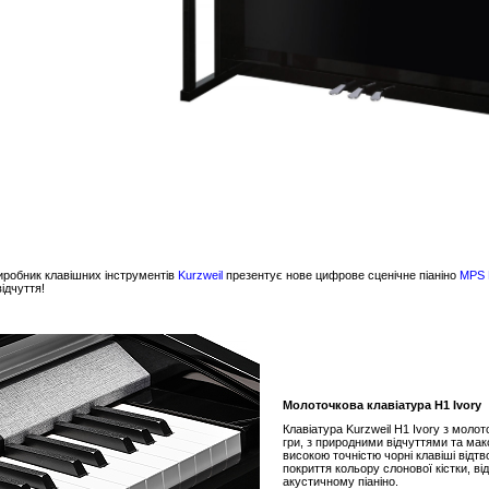
иробник клавішних інструментів
Kurzweil
презентує нове цифрове сценічне піаніно
MPS
відчуття!
Молоточкова клавіатура H1 Ivory
Клавіатура Kurzweil H1 Ivory з моло
гри, з природними відчуттями та ма
високою точністю чорні клавіші відтв
покриття кольору слонової кістки, ві
акустичному піаніно.