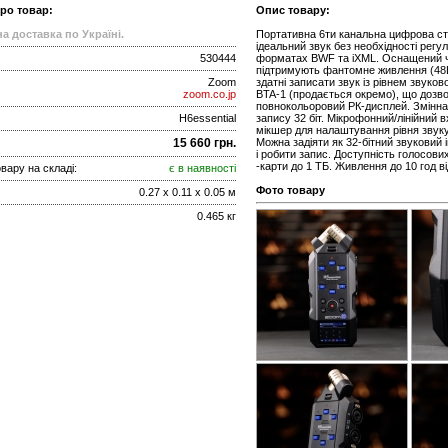
про товар:
Опис товару:
а доставка по Україні.
Портативна 6ти канальна цифрова сту
ідеальний звук без необхідності регу
530444
форматах BWF та iXML. Оснащений ч
підтримують фантомне живлення (48В)
Zoom
здатні записати звук із рівнем звуков
zoom.co.jp
BTA-1 (продається окремо), що дозво
повнокольоровий РК-дисплей. Змінна
H6essential
запису 32 біт. Мікрофонний/лінійний 
мікшер для налаштування рівня звуку 
15 660 грн.
Можна задіяти як 32-бітний звуковий 
і робити запис. Доступність голосови
-карти до 1 ТБ. Живлення до 10 год ві
вару на складі:
є в наявності
Фото товару
0.27 x 0.11 x 0.05 м
0.465 кг