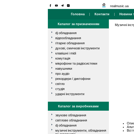
realmusic.ua
Головна
|
Контакти
|
Новини т
Каталог за призначенням
Музичні інс
dj обладнання
відеообладнання
гітарне обладнання
духові, смичкові інструменти
клавішні і midi
комутація
мікрофони та радіосистеми
навушники
про аудіо
рекордери / диктофони
світло
студія
ударні інструменти
Каталог за виробниками
звукове обладнання
світлове обладнання
Опис
dj обладнання
Альт
Всі 
музичні інструменти, обладнання