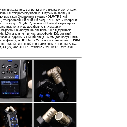
дія звукозапису. Запис 32 біти з плаваючою точкою:
лювання вхідного підсилення. Підтримка запису в
отирма комбінованими входами XLR/TRS, які
 та професійний лінійний вхід +4dBu. X/Y-мікрофони
ого тиску до 135 дБ. Сумісний з Bluetooth-адаптером
ляє підключати до девайсів iOS. Яскравий
 мікрофонна капсульна система 3.0 з підтримкою
вхід 3,5 мм для петличних мікрофонів. Вбудований
кожної доріжки. Лінійний вихід 3,5 мм для навушників.
інтерфейс для ПК, Mac, iOS та Android через порт USB-C
х інструкцій для людей із вадами зору. Запис на SDXC
д AA (2x) або AD-17. Розміри: 78х160х43. Вага 381г