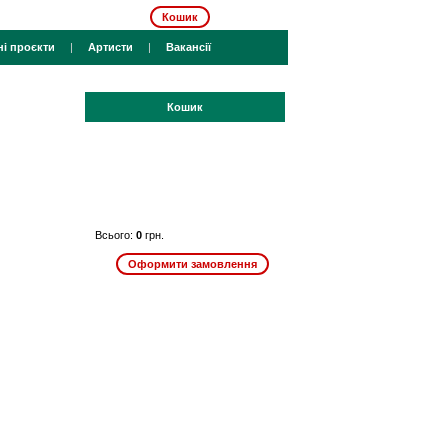
Кошик
ні проєкти
|
Артисти
|
Вакансії
Кошик
Всього:
0
грн.