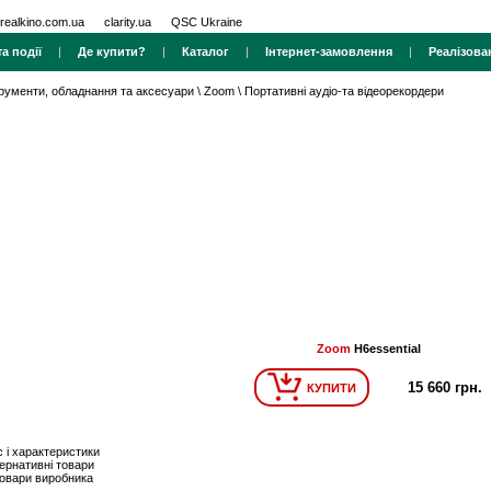
realkino.com.ua
clarity.ua
QSC Ukraine
а події
|
Де купити?
|
Каталог
|
Інтернет-замовлення
|
Реалізова
трументи, обладнання та аксесуари
\
Zoom
\
Портативні аудіо-та відеорекордери
Zoom
H6essential
15 660 грн.
КУПИТИ
 і характеристики
ернативні товари
товари виробника