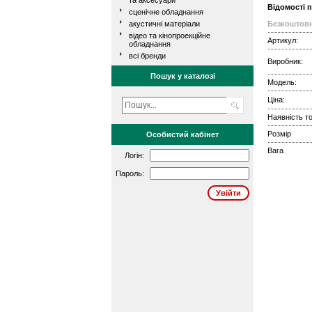
та аксесуари
Відомості 
сценічне обладнання
акустичні матеріали
Безкоштовн
відео та кінопроекційне
Артикул:
обладнання
всі бренди
Виробник:
Пошук у каталозі
Модель:
Ціна:
Наявність то
Розмір
Особистий кабінет
Вага
Логін:
Пароль: